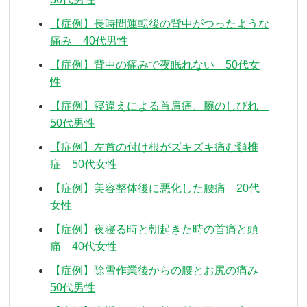
【症例】長時間運転後の背中がつったような
痛み 40代男性
【症例】背中の痛みで夜眠れない 50代女
性
【症例】寝違えによる首肩痛、腕のしびれ
50代男性
【症例】左首の付け根がズキズキ痛む頚椎
症 50代女性
【症例】美容整体後に悪化した腰痛 20代
女性
【症例】夜寝る時と朝起きた時の首痛と頭
痛 40代女性
【症例】除雪作業後からの腰とお尻の痛み
50代男性