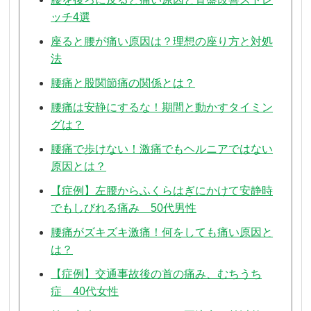
ッチ4選
座ると腰が痛い原因は？理想の座り方と対処
法
腰痛と股関節痛の関係とは？
腰痛は安静にするな！期間と動かすタイミン
グは？
腰痛で歩けない！激痛でもヘルニアではない
原因とは？
【症例】左腰からふくらはぎにかけて安静時
でもしびれる痛み 50代男性
腰痛がズキズキ激痛！何をしても痛い原因と
は？
【症例】交通事故後の首の痛み、むちうち
症 40代女性