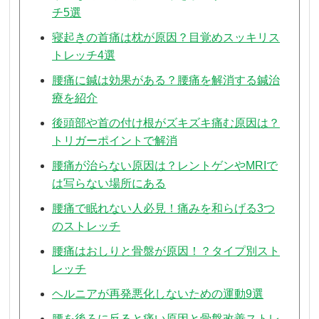
チ5選
寝起きの首痛は枕が原因？目覚めスッキリス
トレッチ4選
腰痛に鍼は効果がある？腰痛を解消する鍼治
療を紹介
後頭部や首の付け根がズキズキ痛む原因は？
トリガーポイントで解消
腰痛が治らない原因は？レントゲンやMRIで
は写らない場所にある
腰痛で眠れない人必見！痛みを和らげる3つ
のストレッチ
腰痛はおしりと骨盤が原因！？タイプ別スト
レッチ
ヘルニアが再発悪化しないための運動9選
腰を後ろに反ると痛い原因と骨盤改善ストレ