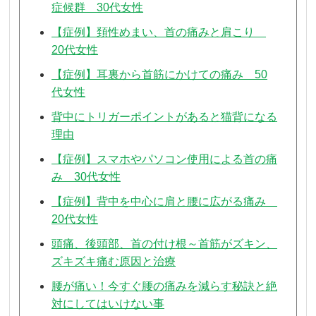
症候群 30代女性
【症例】頚性めまい、首の痛みと肩こり
20代女性
【症例】耳裏から首筋にかけての痛み 50
代女性
背中にトリガーポイントがあると猫背になる
理由
【症例】スマホやパソコン使用による首の痛
み 30代女性
【症例】背中を中心に肩と腰に広がる痛み
20代女性
頭痛、後頭部、首の付け根～首筋がズキン、
ズキズキ痛む原因と治療
腰が痛い！今すぐ腰の痛みを減らす秘訣と絶
対にしてはいけない事