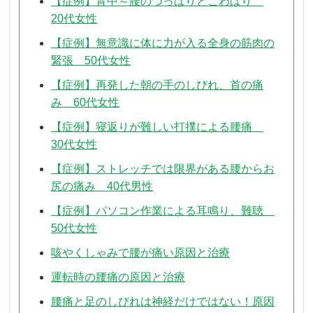
【症例】背中～腰のつっぱりとこわばり
20代女性
【症例】無意識に体に力が入る全身の筋肉の
緊張 50代女性
【症例】再発した朝の手のしびれ、首の痛
み 60代女性
【症例】寝返りが難しい打撲による腰痛
30代女性
【症例】ストレッチでは限界がある腰からお
尻の痛み 40代男性
【症例】パソコン作業による耳鳴り、難聴
50代女性
咳やくしゃみで腰が痛い原因と治療
運転時の腰痛の原因と治療
腰痛と足のしびれは神経だけではない！原因