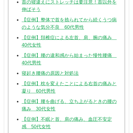
首の寝違えにストレッチは要注意！首以外を
伸ばそう
【症例】整体で首を捻られてから続くうつ病
のような気分不良 60代男性
【症例】頚椎症による左首、肩、腕の痛み
40代女性
【症例】腰の違和感から始まった慢性腰痛
40代男性
寝起き腰痛の原因と対処法
【症例】枕を変えたことによる右首の痛みと
凝り 60代男性
【症例】腰を曲げる、立ち上がるときの腰の
痛み 30代女性
【症例】不眠と首、肩の痛み、血圧不安定
感 50代女性