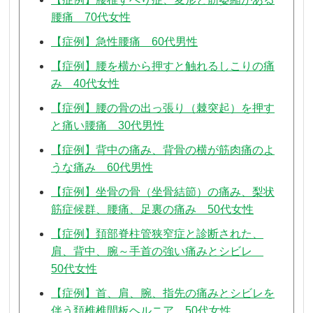
腰痛 70代女性
【症例】急性腰痛 60代男性
【症例】腰を横から押すと触れるしこりの痛
み 40代女性
【症例】腰の骨の出っ張り（棘突起）を押す
と痛い腰痛 30代男性
【症例】背中の痛み、背骨の横が筋肉痛のよ
うな痛み 60代男性
【症例】坐骨の骨（坐骨結節）の痛み、梨状
筋症候群、腰痛、足裏の痛み 50代女性
【症例】頚部脊柱管狭窄症と診断された、
肩、背中、腕～手首の強い痛みとシビレ
50代女性
【症例】首、肩、腕、指先の痛みとシビレを
伴う頚椎椎間板ヘルニア 50代女性