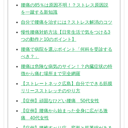
腰痛の85％は原因不明！？ストレス原因説
を一蹴する新知識
自分で腰痛を治すには？ストレス解消のコツ
慢性腰痛対処方法【日常生活で気をつける3
つの動作と10のポイント】
腰痛で病院を選ぶポイント「何科を受診する
べき？」
腰痛は危険な病気のサイン！？内臓症状の特
徴から痛む場所まで完全網羅
【ストレートネック広島】自分でできる筋膜
リリースストレッチのやり方
【症例】頑固なひどい腰痛 50代女性
【症例】腰痛から始まった全身に広がる激
痛 40代女性
【症例】腰椎すべり症、変形と筋萎縮がある