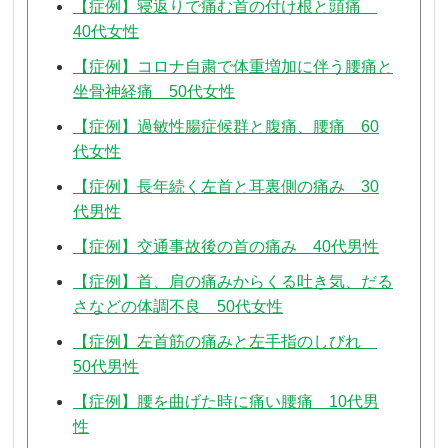
【症例】寝返りで痛む首の付け根と頭痛
40代女性
【症例】コロナ自粛で体重増加に伴う腰痛と
坐骨神経痛 50代女性
【症例】過敏性腸症候群と腹痛、腰痛 60
代女性
【症例】長年続く左首と耳裏側の痛み 30
代男性
【症例】交通事故後の首の痛み 40代男性
【症例】首、肩の痛みからくる吐き気、だる
さなどの体調不良 50代女性
【症例】左首筋の痛みと左手指のしびれ
50代男性
【症例】腰を曲げた時に痛い腰痛 10代男
性