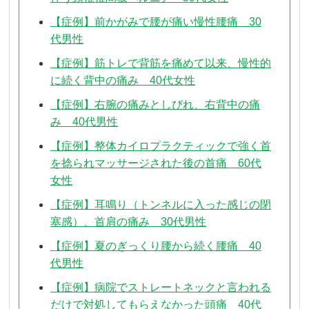
【症例】前かがみで腰が痛い慢性腰痛 30
代男性
【症例】筋トレで背筋を痛めて以来、慢性的
に続く背中の痛み 40代女性
【症例】右腕の痛みとしびれ、右背中の痛
み 40代男性
【症例】整体カイロプラクティックで強く首
を捻られマッサージされた後の首痛 60代
女性
【症例】耳鳴り（トンネルに入った感じの閉
塞感）、首肩の痛み 30代男性
【症例】夏のぎっくり腰から続く腰痛 40
代男性
【症例】病院でストレートネックと言われる
だけで対処してもらえなかった頭痛 40代