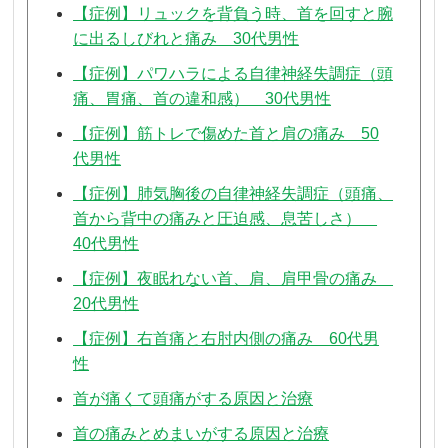
【症例】リュックを背負う時、首を回すと腕
に出るしびれと痛み 30代男性
【症例】パワハラによる自律神経失調症（頭
痛、胃痛、首の違和感） 30代男性
【症例】筋トレで傷めた首と肩の痛み 50
代男性
【症例】肺気胸後の自律神経失調症（頭痛、
首から背中の痛みと圧迫感、息苦しさ）
40代男性
【症例】夜眠れない首、肩、肩甲骨の痛み
20代男性
【症例】右首痛と右肘内側の痛み 60代男
性
首が痛くて頭痛がする原因と治療
首の痛みとめまいがする原因と治療