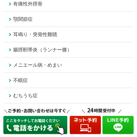
有痛性外脛骨
顎関節症
耳鳴り・突発性難聴
腸脛靭帯炎（ランナー膝）
メニエール病・めまい
不眠症
むちうち症
前立腺炎
筋膜性疼痛症候群（MPS）