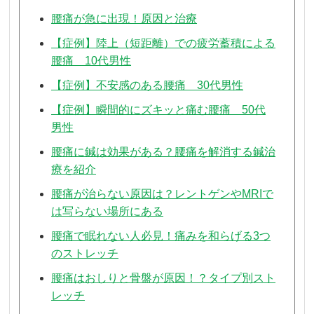
腰痛が急に出現！原因と治療
【症例】陸上（短距離）での疲労蓄積による
腰痛 10代男性
【症例】不安感のある腰痛 30代男性
【症例】瞬間的にズキッと痛む腰痛 50代
男性
腰痛に鍼は効果がある？腰痛を解消する鍼治
療を紹介
腰痛が治らない原因は？レントゲンやMRIで
は写らない場所にある
腰痛で眠れない人必見！痛みを和らげる3つ
のストレッチ
腰痛はおしりと骨盤が原因！？タイプ別スト
レッチ