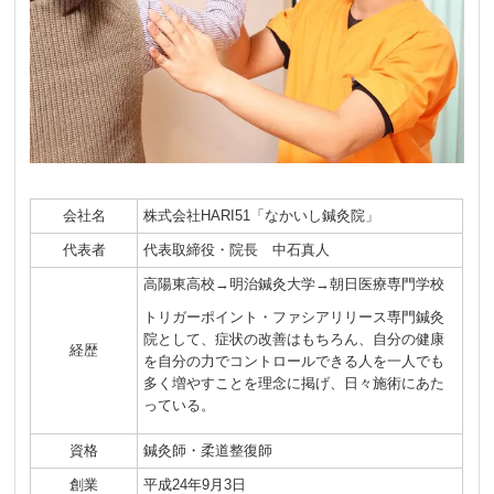
会社名
株式会社HARI51「なかいし鍼灸院」
代表者
代表取締役・院長 中石真人
高陽東高校→明治鍼灸大学→朝日医療専門学校
トリガーポイント・ファシアリリース専門鍼灸
院として、症状の改善はもちろん、自分の健康
経歴
を自分の力でコントロールできる人を一人でも
多く増やすことを理念に掲げ、日々施術にあた
っている。
資格
鍼灸師・柔道整復師
創業
平成24年9月3日