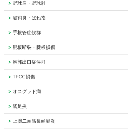
野球肩・野球肘
腱鞘炎・ばね指
手根管症候群
腱板断裂・腱板損傷
胸郭出口症候群
TFCC損傷
オスグッド病
鵞足炎
上腕二頭筋長頭腱炎