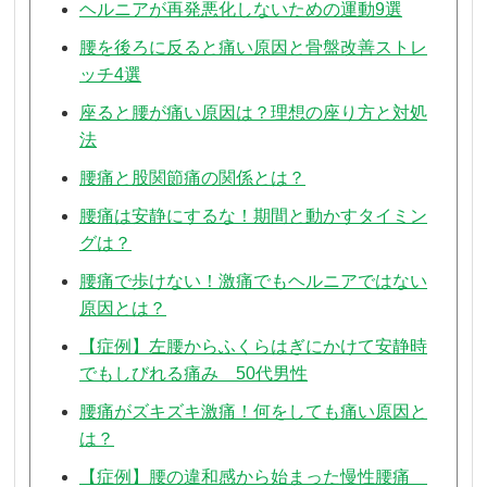
ヘルニアが再発悪化しないための運動9選
腰を後ろに反ると痛い原因と骨盤改善ストレ
ッチ4選
座ると腰が痛い原因は？理想の座り方と対処
法
腰痛と股関節痛の関係とは？
腰痛は安静にするな！期間と動かすタイミン
グは？
腰痛で歩けない！激痛でもヘルニアではない
原因とは？
【症例】左腰からふくらはぎにかけて安静時
でもしびれる痛み 50代男性
腰痛がズキズキ激痛！何をしても痛い原因と
は？
【症例】腰の違和感から始まった慢性腰痛