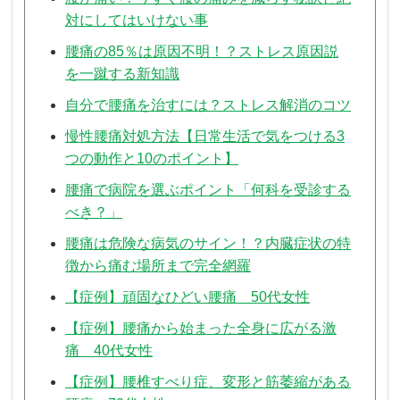
対にしてはいけない事
腰痛の85％は原因不明！？ストレス原因説
を一蹴する新知識
自分で腰痛を治すには？ストレス解消のコツ
慢性腰痛対処方法【日常生活で気をつける3
つの動作と10のポイント】
腰痛で病院を選ぶポイント「何科を受診する
べき？」
腰痛は危険な病気のサイン！？内臓症状の特
徴から痛む場所まで完全網羅
【症例】頑固なひどい腰痛 50代女性
【症例】腰痛から始まった全身に広がる激
痛 40代女性
【症例】腰椎すべり症、変形と筋萎縮がある