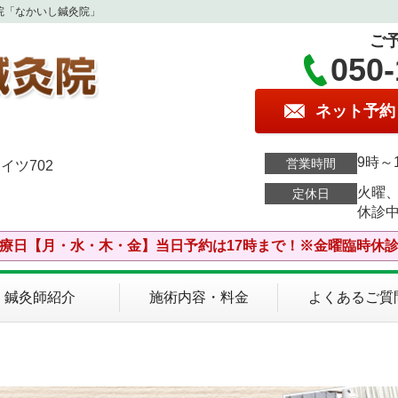
院「なかいし鍼灸院」
ご
050-
ネット予約
9時～
営業時間
イツ702
火曜
定休日
休診
療日【月・水・木・金】当日予約は17時まで！※金曜臨時休
鍼灸師紹介
施術内容・料金
よくあるご質