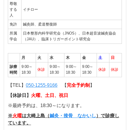
尊敬
する
イチロー
人
免許
鍼灸師、柔道整復師
所属
日本整形内科学研究会（JNOS）、日本超音波鍼灸協会
学会
（JAU）、臨床トリガーポイント研究会
月
火
水
木
金
土
日
診療
9:00～
9:00～
9:00～
9:00～
休診
休診
休診
時間
18:30
18:30
18:30
18:30
【TEL】
050-1255-9166
【
完全予約制
】
【休診日】
火曜、土日、祝日
※最終予約は、18:30～になります。
※
火曜
は大崎上島（
鍼灸・接骨 なかいし
）で診療し
ています。