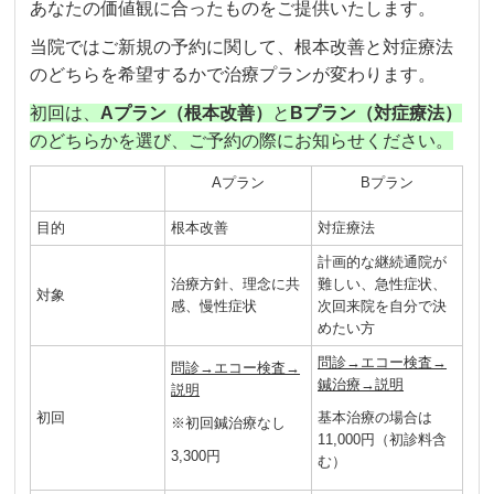
あなたの価値観に合ったものをご提供いたします。
当院ではご新規の予約に関して、根本改善と対症療法
のどちらを希望するかで治療プランが変わります。
初回は、
Aプラン（根本改善）
と
Bプラン（対症療法）
のどちらかを選び、ご予約の際にお知らせください。
Aプラン
Bプラン
目的
根本改善
対症療法
計画的な継続通院が
治療方針、理念に共
難しい、急性症状、
対象
感、慢性症状
次回来院を自分で決
めたい方
問診→エコー検査→
問診→エコー検査→
鍼治療→説明
説明
初回
基本治療の場合は
※初回鍼治療なし
11,000円（初診料含
3,300円
む）