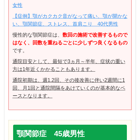
女性
【症例】顎がカクカク音がなって痛い、顎が開かな
い、顎関節症、ストレス、首肩こり 40代男性
慢性的な顎関節症は、
数回の施術で改善するもので
はなく、回数を重ねるごとに少しずつ良くなるもの
です。
通院目安として、最短で3ヵ月～半年、症状の重い
方は1年近くかかることもあります。
通院初期は、週1.2回、その後改善に伴い2週間に1
回、月1回と通院間隔をあけていくのが基本的なペ
ースとなります。
顎関節症 45歳男性