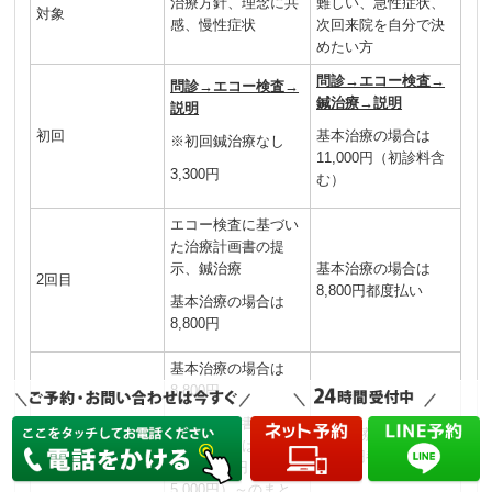
治療方針、理念に共
難しい、急性症状、
対象
感、慢性症状
次回来院を自分で決
めたい方
問診→エコー検査→
問診→エコー検査→
鍼治療→説明
説明
初回
基本治療の場合は
※初回鍼治療なし
11,000円（初診料含
3,300円
む）
エコー検査に基づい
た治療計画書の提
示、鍼治療
基本治療の場合は
2回目
8,800円都度払い
基本治療の場合は
8,800円
基本治療の場合は
8,800円
※治療計画書通りに
基本治療の場合は
3回目以降
進める場合は1回あ
8,800円都度払い
たり6,600円（学生
5,000円）～のまと