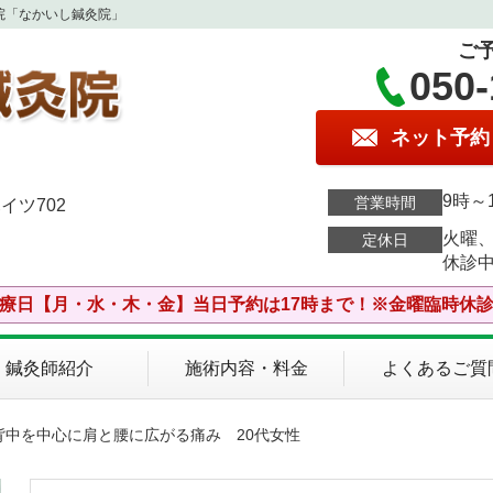
院「なかいし鍼灸院」
ご
050-
ネット予約
9時～
営業時間
イツ702
火曜
定休日
休診
療日【月・水・木・金】当日予約は17時まで！※金曜臨時休
鍼灸師紹介
施術内容・料金
よくあるご質
背中を中心に肩と腰に広がる痛み 20代女性