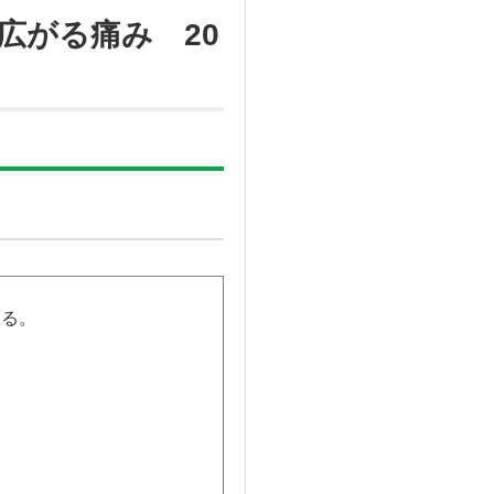
広がる痛み 20
ある。
。