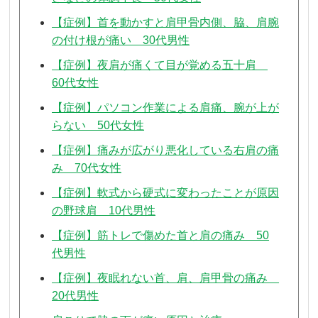
【症例】首を動かすと肩甲骨内側、脇、肩腕
の付け根が痛い 30代男性
【症例】夜肩が痛くて目が覚める五十肩
60代女性
【症例】パソコン作業による肩痛、腕が上が
らない 50代女性
【症例】痛みが広がり悪化している右肩の痛
み 70代女性
【症例】軟式から硬式に変わったことが原因
の野球肩 10代男性
【症例】筋トレで傷めた首と肩の痛み 50
代男性
【症例】夜眠れない首、肩、肩甲骨の痛み
20代男性