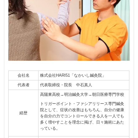
会社名
株式会社HARI51「なかいし鍼灸院」
代表者
代表取締役・院長 中石真人
高陽東高校→明治鍼灸大学→朝日医療専門学校
トリガーポイント・ファシアリリース専門鍼灸
院として、症状の改善はもちろん、自分の健康
経歴
を自分の力でコントロールできる人を一人でも
多く増やすことを理念に掲げ、日々施術にあた
っている。