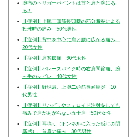
腕痛のトリガーポイントは首と肩と腕にあ
る！
【症例】上腕二頭筋長頭腱の部分断裂による
投球時の痛み 50代男性
【症例】背中を中心に肩と腰に広がる痛み
20代女性
【症例】肩関節痛 60代女性
【症例】バレースパイク時の右肩関節痛、腕
～手のシビレ 40代女性
【症例】野球肩、上腕二頭筋長頭腱炎 10
代男性
【症例】リハビリやステロイド注射をしても
痛みで肩があがらない五十肩 50代女性
【症例】耳鳴り（トンネルに入った感じの閉
塞感）、首肩の痛み 30代男性