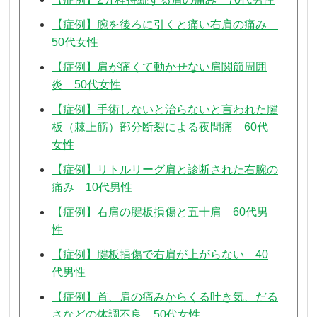
【症例】腕を後ろに引くと痛い右肩の痛み
50代女性
【症例】肩が痛くて動かせない肩関節周囲
炎 50代女性
【症例】手術しないと治らないと言われた腱
板（棘上筋）部分断裂による夜間痛 60代
女性
【症例】リトルリーグ肩と診断された右腕の
痛み 10代男性
【症例】右肩の腱板損傷と五十肩 60代男
性
【症例】腱板損傷で右肩が上がらない 40
代男性
【症例】首、肩の痛みからくる吐き気、だる
さなどの体調不良 50代女性