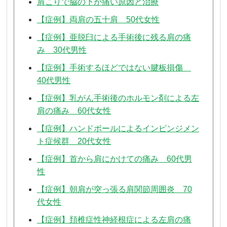
肩こりで脇の下が痛い原因と治療
【症例】両肩の五十肩 50代女性
【症例】亜脱臼による手術後に残る肩の痛
み 30代男性
【症例】手術するほどではない腱板損傷
40代男性
【症例】乳がん手術後のホルモン剤による左
肩の痛み 60代女性
【症例】ハンドボールによるインピンジメン
ト症候群 20代女性
【症例】首から肩にかけての痛み 60代男
性
【症例】朝肩が突っ張る肩関節周囲炎 70
代女性
【症例】頚椎症性神経根症による左肩の痛