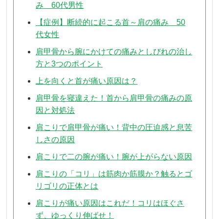
み 60代男性
【症例】断続的に起こる首～肩の痛み 50
代女性
肩甲骨から腕にかけての痛みとしびれの治し
方と3つのポイント
上を向くと首が痛い原因は？
肩甲骨を寝違えた！首から肩甲骨の痛みの原
因と対処法
肩こりで肩甲骨が痛い！背中の圧迫感と息苦
しさの原因
肩こりで二の腕が痛い！腕が上がらない原因
肩こりの「コリ」は筋肉か筋膜か？触るとゴ
リゴリの正体とは
肩こりが痛い原因はこれだ！コリはほぐさ
ず、ゆっくり伸ばせ！