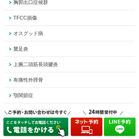
胸郭出口症候群
TFCC損傷
オスグッド病
鵞足炎
上腕二頭筋長頭腱炎
有痛性外脛骨
顎関節症
耳鳴り・突発性難聴
腸脛靭帯炎（ランナー膝）