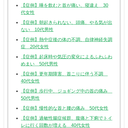
【症例】唾を飲むと首が痛い、寝違え 30
代女性
【症例】朝起きられない、頭痛、やる気が出
ない 10代男性
【症例】熱中症後の体の不調、自律神経失調
症 20代女性
【症例】起床時や気圧の変化によるふわふわ
めまい 50代男性
【症例】更年期障害、首こりに伴う不調
40代女性
【症例】歩行中、ジョギング中の首の痛み
50代男性
【症例】慢性的な首と腰の痛み 50代女性
【症例】過敏性腸症候群、腹痛と下痢でトイ
レに行く回数が増える 40代女性