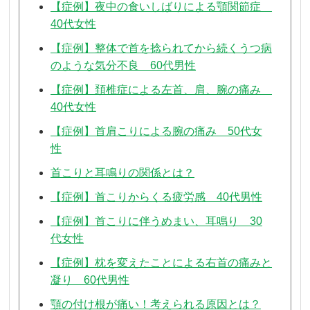
【症例】夜中の食いしばりによる顎関節症
40代女性
【症例】整体で首を捻られてから続くうつ病
のような気分不良 60代男性
【症例】頚椎症による左首、肩、腕の痛み
40代女性
【症例】首肩こりによる腕の痛み 50代女
性
首こりと耳鳴りの関係とは？
【症例】首こりからくる疲労感 40代男性
【症例】首こりに伴うめまい、耳鳴り 30
代女性
【症例】枕を変えたことによる右首の痛みと
凝り 60代男性
顎の付け根が痛い！考えられる原因とは？