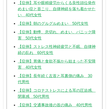
【症例】耳や眼精疲労からくる良性頭位発作
めまい症と首こり、自律神経を落ち着かせた
い 40代女性
【症例】朝のグルグルめまい 50代女性
【症例】動悸、息切れ、めまい、パニック障
害 50代女性
【症例】ストレス性神経疲労と不眠、自律神
経の乱れ 60代女性
【症例】胃痛と食欲不振から始まった不安障
害 40代女性
【症例】長年続く左首と耳裏側の痛み 30
代男性
【症例】コロナストレスによる耳の圧迫感、
閉塞感 50代男性
【症例】交通事故後の首の痛み 40代男性