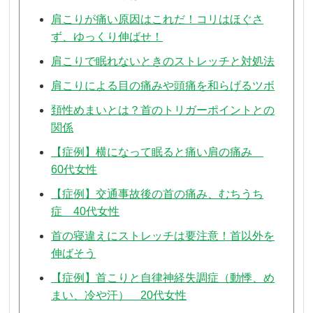
肩こりが痛い原因はこれだ！コリはほぐさ
ず、ゆっくり伸ばせ！
肩こりで眠れないときのストレッチと対処法
肩こりによる目の痛みや頭痛を和らげるツボ
頚性めまいとは？首のトリガーポイントとの
関係
【症例】横になって眠ると痛い肩の痛み
60代女性
【症例】交通事故後の首の痛み、むちうち
症 40代女性
首の寝違えにストレッチは要注意！首以外を
伸ばそう
【症例】首こりと自律神経失調症（動悸、め
まい、冷や汗） 20代女性