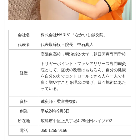
会社名
株式会社HARI51「なかいし鍼灸院」
代表者
代表取締役・院長 中石真人
高陽東高校→明治鍼灸大学→朝日医療専門学校
トリガーポイント・ファシアリリース専門鍼灸
院として、症状の改善はもちろん、自分の健康
経歴
を自分の力でコントロールできる人を一人でも
多く増やすことを理念に掲げ、日々施術にあた
っている。
資格
鍼灸師・柔道整復師
創業
平成24年9月3日
所在地
広島市中区上八丁堀4-28松田ハイツ702
電話
050-1255-9166