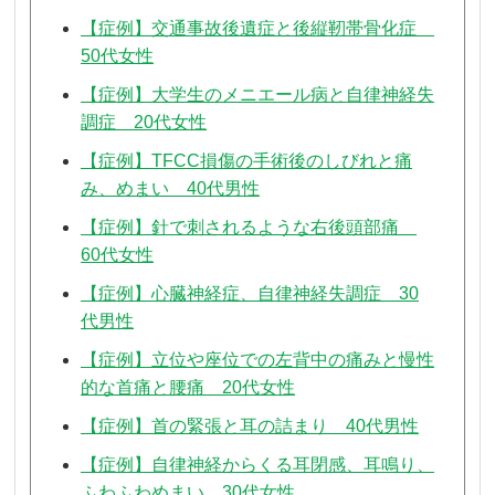
【症例】交通事故後遺症と後縦靭帯骨化症
50代女性
【症例】大学生のメニエール病と自律神経失
調症 20代女性
【症例】TFCC損傷の手術後のしびれと痛
み、めまい 40代男性
【症例】針で刺されるような右後頭部痛
60代女性
【症例】心臓神経症、自律神経失調症 30
代男性
【症例】立位や座位での左背中の痛みと慢性
的な首痛と腰痛 20代女性
【症例】首の緊張と耳の詰まり 40代男性
【症例】自律神経からくる耳閉感、耳鳴り、
ふわふわめまい 30代女性