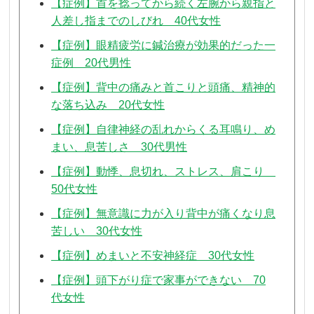
【症例】首を捻ってから続く左腕から親指と
人差し指までのしびれ 40代女性
【症例】眼精疲労に鍼治療が効果的だった一
症例 20代男性
【症例】背中の痛みと首こりと頭痛、精神的
な落ち込み 20代女性
【症例】自律神経の乱れからくる耳鳴り、め
まい、息苦しさ 30代男性
【症例】動悸、息切れ、ストレス、肩こり
50代女性
【症例】無意識に力が入り背中が痛くなり息
苦しい 30代女性
【症例】めまいと不安神経症 30代女性
【症例】頭下がり症で家事ができない 70
代女性