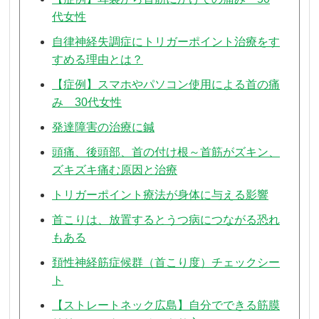
代女性
自律神経失調症にトリガーポイント治療をす
すめる理由とは？
【症例】スマホやパソコン使用による首の痛
み 30代女性
発達障害の治療に鍼
頭痛、後頭部、首の付け根～首筋がズキン、
ズキズキ痛む原因と治療
トリガーポイント療法が身体に与える影響
首こりは、放置するとうつ病につながる恐れ
もある
頚性神経筋症候群（首こり度）チェックシー
ト
【ストレートネック広島】自分でできる筋膜