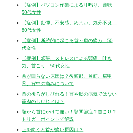
【症例】パソコン作業による耳鳴り、難聴
50代女性
【症例】動悸、不安感、めまい、気分不良
80代女性
【症例】断続的に起こる首～肩の痛み 50
代女性
【症例】緊張、ストレスによる頭痛、吐き
気、首こり 50代女性
首が回らない原因は？後頭部、首筋、肩甲
骨、背中の痛みについて
首の後ろがしびれる！首や脳の病気ではない
筋肉のしびれとは？
顎から首にかけて痛い！顎関節症？首こり？
トリガーポイントで解説
上を向くと首が痛い原因は？