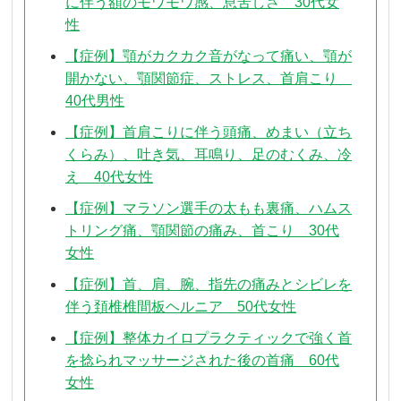
に伴う額のモワモワ感、息苦しさ 30代女
性
【症例】顎がカクカク音がなって痛い、顎が
開かない、顎関節症、ストレス、首肩こり
40代男性
【症例】首肩こりに伴う頭痛、めまい（立ち
くらみ）、吐き気、耳鳴り、足のむくみ、冷
え 40代女性
【症例】マラソン選手の太もも裏痛、ハムス
トリング痛、顎関節の痛み、首こり 30代
女性
【症例】首、肩、腕、指先の痛みとシビレを
伴う頚椎椎間板ヘルニア 50代女性
【症例】整体カイロプラクティックで強く首
を捻られマッサージされた後の首痛 60代
女性