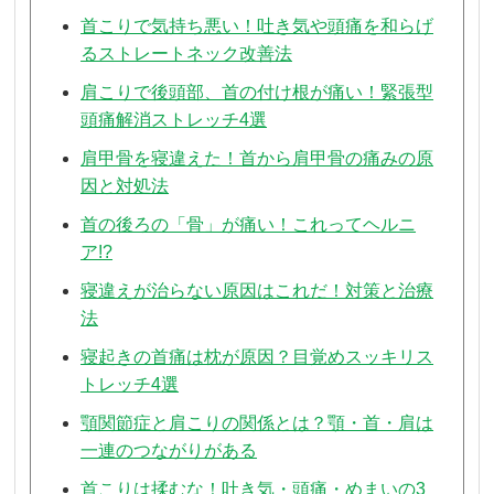
首こりで気持ち悪い！吐き気や頭痛を和らげ
るストレートネック改善法
肩こりで後頭部、首の付け根が痛い！緊張型
頭痛解消ストレッチ4選
肩甲骨を寝違えた！首から肩甲骨の痛みの原
因と対処法
首の後ろの「骨」が痛い！これってヘルニ
ア!?
寝違えが治らない原因はこれだ！対策と治療
法
寝起きの首痛は枕が原因？目覚めスッキリス
トレッチ4選
顎関節症と肩こりの関係とは？顎・首・肩は
一連のつながりがある
首こりは揉むな！吐き気・頭痛・めまいの3