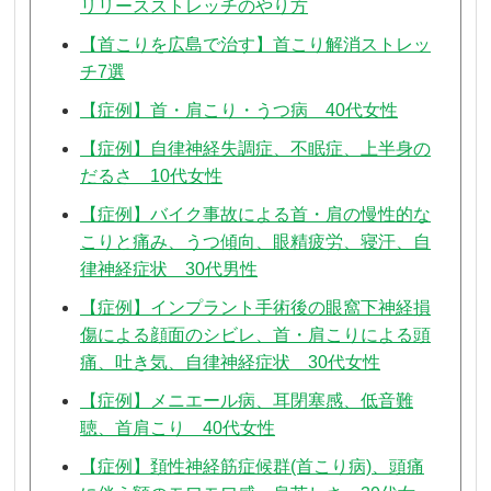
リリースストレッチのやり方
【首こりを広島で治す】首こり解消ストレッ
チ7選
【症例】首・肩こり・うつ病 40代女性
【症例】自律神経失調症、不眠症、上半身の
だるさ 10代女性
【症例】バイク事故による首・肩の慢性的な
こりと痛み、うつ傾向、眼精疲労、寝汗、自
律神経症状 30代男性
【症例】インプラント手術後の眼窩下神経損
傷による顔面のシビレ、首・肩こりによる頭
痛、吐き気、自律神経症状 30代女性
【症例】メニエール病、耳閉塞感、低音難
聴、首肩こり 40代女性
【症例】頚性神経筋症候群(首こり病)、頭痛