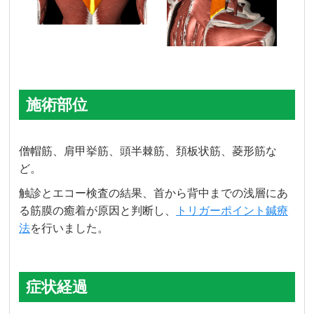
施術部位
僧帽筋、肩甲挙筋、頭半棘筋、頚板状筋、菱形筋な
ど。
触診とエコー検査の結果、首から背中までの浅層にあ
る筋膜の癒着が原因と判断し、
トリガーポイント鍼療
法
を行いました。
症状経過