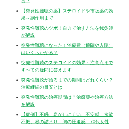
る？
【突発性難聴の薬】ステロイドや市販薬の効
果～副作用まで
突発性難聴のツボ！自力で治す方法を鍼灸師
が解説
突発性難聴になった！治療費（通院や入院）
はいくらかかる？
突発性難聴のステロイドの効果～注意点まで
すべての疑問に答えます
突発性難聴が治るまでの期間はどれくらい？
治療継続の目安とは
突発性難聴の治療期間は？治療薬や治療方法
を解説
【症例】不眠、息がしにくい、不安感、食欲
不振、喉の詰まり、胸の圧迫感 70代女性