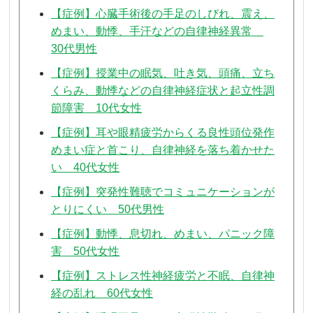
【症例】心臓手術後の手足のしびれ、震え、
めまい、動悸、手汗などの自律神経異常
30代男性
【症例】授業中の眠気、吐き気、頭痛、立ち
くらみ、動悸などの自律神経症状と起立性調
節障害 10代女性
【症例】耳や眼精疲労からくる良性頭位発作
めまい症と首こり、自律神経を落ち着かせた
い 40代女性
【症例】突発性難聴でコミュニケーションが
とりにくい 50代男性
【症例】動悸、息切れ、めまい、パニック障
害 50代女性
【症例】ストレス性神経疲労と不眠、自律神
経の乱れ 60代女性