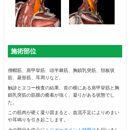
施術部位
僧帽筋、肩甲挙筋、頭半棘筋、胸鎖乳突筋、頚板状
筋、菱形筋、耳周りなど。
触診とエコー検査の結果、首の横にある肩甲挙筋と胸
鎖乳突筋の筋膜の癒着が強く、凝りがある状態でし
た。
この筋肉が硬く凝り固まると、血流不足によりめまい
や耳鳴りを引き起こします。
その部分を中心に
トリガーポイント鍼療法
を行いまし