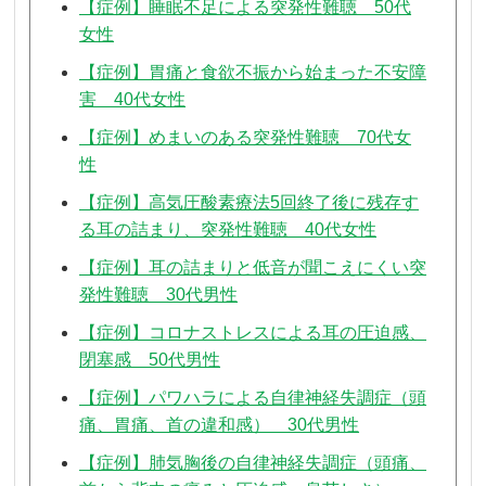
【症例】睡眠不足による突発性難聴 50代
女性
【症例】胃痛と食欲不振から始まった不安障
害 40代女性
【症例】めまいのある突発性難聴 70代女
性
【症例】高気圧酸素療法5回終了後に残存す
る耳の詰まり、突発性難聴 40代女性
【症例】耳の詰まりと低音が聞こえにくい突
発性難聴 30代男性
【症例】コロナストレスによる耳の圧迫感、
閉塞感 50代男性
【症例】パワハラによる自律神経失調症（頭
痛、胃痛、首の違和感） 30代男性
【症例】肺気胸後の自律神経失調症（頭痛、