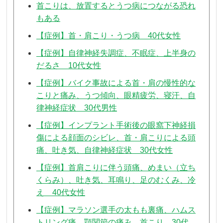
首こりは、放置するとうつ病につながる恐れ
もある
【症例】首・肩こり・うつ病 40代女性
【症例】自律神経失調症、不眠症、上半身の
だるさ 10代女性
【症例】バイク事故による首・肩の慢性的な
こりと痛み、うつ傾向、眼精疲労、寝汗、自
律神経症状 30代男性
【症例】インプラント手術後の眼窩下神経損
傷による顔面のシビレ、首・肩こりによる頭
痛、吐き気、自律神経症状 30代女性
【症例】首肩こりに伴う頭痛、めまい（立ち
くらみ）、吐き気、耳鳴り、足のむくみ、冷
え 40代女性
【症例】マラソン選手の太もも裏痛、ハムス
トリング痛、顎関節の痛み、首こり 30代