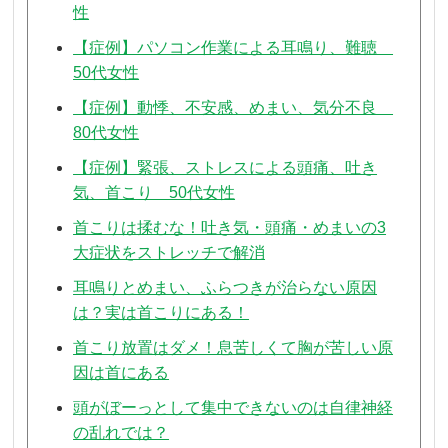
性
【症例】パソコン作業による耳鳴り、難聴
50代女性
【症例】動悸、不安感、めまい、気分不良
80代女性
【症例】緊張、ストレスによる頭痛、吐き
気、首こり 50代女性
首こりは揉むな！吐き気・頭痛・めまいの3
大症状をストレッチで解消
耳鳴りとめまい、ふらつきが治らない原因
は？実は首こりにある！
首こり放置はダメ！息苦しくて胸が苦しい原
因は首にある
頭がぼーっとして集中できないのは自律神経
の乱れでは？