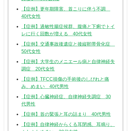
【症例】更年期障害、首こりに伴う不調
40代女性
【症例】過敏性腸症候群、腹痛と下痢でトイ
レに行く回数が増える 40代女性
【症例】交通事故後遺症と後縦靭帯骨化症
50代女性
【症例】大学生のメニエール病と自律神経失
調症 20代女性
【症例】TFCC損傷の手術後のしびれと痛
み、めまい 40代男性
【症例】心臓神経症、自律神経失調症 30
代男性
【症例】首の緊張と耳の詰まり 40代男性
【症例】自律神経からくる耳閉感、耳鳴り、