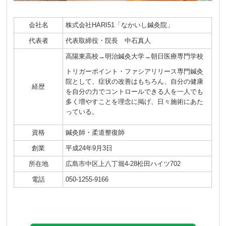
会社名
株式会社HARI51「なかいし鍼灸院」
代表者
代表取締役・院長 中石真人
高陽東高校→明治鍼灸大学→朝日医療専門学校
トリガーポイント・ファシアリリース専門鍼灸
院として、症状の改善はもちろん、自分の健康
経歴
を自分の力でコントロールできる人を一人でも
多く増やすことを理念に掲げ、日々施術にあた
っている。
資格
鍼灸師・柔道整復師
創業
平成24年9月3日
所在地
広島市中区上八丁堀4-28松田ハイツ702
電話
050-1255-9166