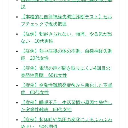
説
【本格的な自律神経失調症診断テスト】セル
フチェックで現状把握
【症例】朝起きられない、頭痛、やる気が出
ない 10代男性
【症例】熱中症後の体の不調、自律神経失調
症 20代女性
【症例】電話の声が聞き取りにくい4回目の
突発性難聴 60代女性
【症例】突発性難聴発症後から悪化した不眠
症 60代女性
【症例】睡眠不足、生活習慣が原因で発症し
た突発性難聴 60代女性
【症例】起床時や気圧の変化によるふわふわ
めまい 50代男性