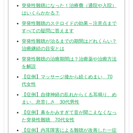
突発性難聴になった！治療費（通院や入院）
はいくらかかる？
突発性難聴のステロイドの効果～注意点まで
すべての疑問に答えます
突発性難聴が治るまでの期間はどれくらい？
治療継続の目安とは
突発性難聴の治療期間は？治療薬や治療方法
を解説
【症例】マッサージ後から続くめまい 70
代女性
【症例】自律神経の乱れからくる耳鳴り、め
まい、息苦しさ 30代男性
【症例】鼻をかみすぎて音が聞こえなくなっ
た突発性難聴 70代女性
【症例】内耳障害による難聴が改善した一症