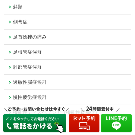
斜頸
側弯症
足首捻挫の痛み
足根管症候群
肘部管症候群
過敏性腸症候群
慢性疲労症候群
機能性ディスペプシア（機能性胃腸症）
コロナ後遺症