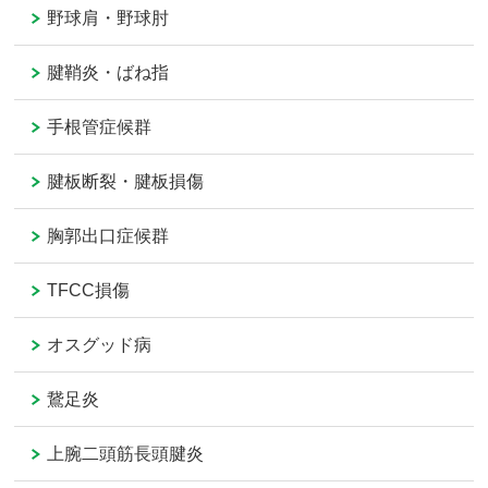
野球肩・野球肘
腱鞘炎・ばね指
手根管症候群
腱板断裂・腱板損傷
胸郭出口症候群
TFCC損傷
オスグッド病
鵞足炎
上腕二頭筋長頭腱炎