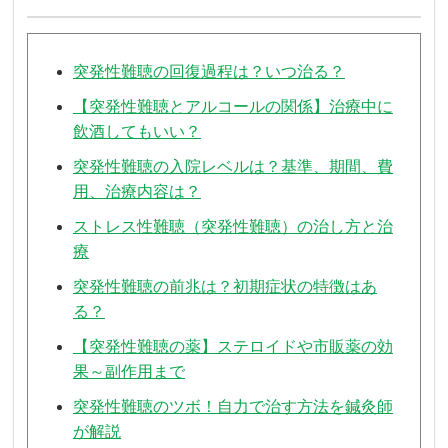
突発性難聴の回復過程は？いつ治る？
【突発性難聴とアルコールの関係】治療中に
飲酒してもいい？
突発性難聴の入院レベルは？基準、期間、費
用、治療内容は？
ストレス性難聴（突発性難聴）の治し方と治
療
突発性難聴の前兆は？初期症状の特徴はあ
る？
【突発性難聴の薬】ステロイドや市販薬の効
果～副作用まで
突発性難聴のツボ！自力で治す方法を鍼灸師
が解説