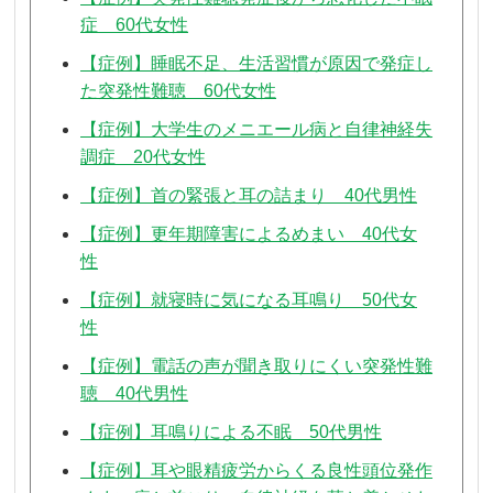
症 60代女性
【症例】睡眠不足、生活習慣が原因で発症し
た突発性難聴 60代女性
【症例】大学生のメニエール病と自律神経失
調症 20代女性
【症例】首の緊張と耳の詰まり 40代男性
【症例】更年期障害によるめまい 40代女
性
【症例】就寝時に気になる耳鳴り 50代女
性
【症例】電話の声が聞き取りにくい突発性難
聴 40代男性
【症例】耳鳴りによる不眠 50代男性
【症例】耳や眼精疲労からくる良性頭位発作