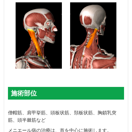
施術部位
僧帽筋、肩甲挙筋、頭板状筋、頚板状筋、胸鎖乳突
筋、頭半棘筋など
メニエール病の治療は、首を中心に施術します。