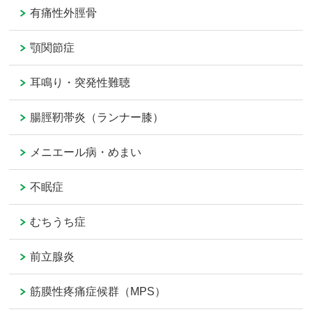
有痛性外脛骨
顎関節症
耳鳴り・突発性難聴
腸脛靭帯炎（ランナー膝）
メニエール病・めまい
不眠症
むちうち症
前立腺炎
筋膜性疼痛症候群（MPS）