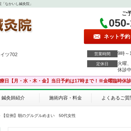
院「なかいし鍼灸院」
ご
050-
ネット予約
9時～
営業時間
イツ702
火曜
定休日
休診
療日【月・水・木・金】当日予約は17時まで！※金曜臨時休
鍼灸師紹介
施術内容・料金
よくあるご質
> 【症例】朝のグルグルめまい 50代女性