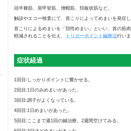
頭半棘筋、肩甲挙筋、僧帽筋、頚板状筋など。
触診やエコー検査にて、首こりによってめまいを発症し
首こりによるめまいを「頚性めまい」といい、首の筋肉
軽減されることを伝え、
トリガーポイント鍼療法
行いま
症状経過
1回目:しっかりポイントに響かせる。
2回目:1日のみめまいがあった。
3回目:調子がよくなっている。
4回目:1日めまいがあった。
5回目:ここまで週1回の鍼治療。2週間空けてみる。
6回目:3日ほどめまいがあった。