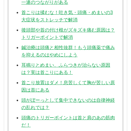
一連のつながりがある
首こりは揉むな！吐き気・頭痛・めまいの3
大症状をストレッチで解消
後頭部や首の付け根がズキズキ痛む原因は？
トリガーポイントで解消
鍼治療は頭痛と相性抜群！もう頭痛薬で痛み
を抑えるのはやめにしよう
耳鳴りとめまい、ふらつきが治らない原因
は？実は首こりにある！
首こり放置はダメ！息苦しくて胸が苦しい原
因は首にある
頭がぼーっとして集中できないのは自律神経
の乱れでは？
頭痛のトリガーポイントは首と肩のあの筋肉
だ！