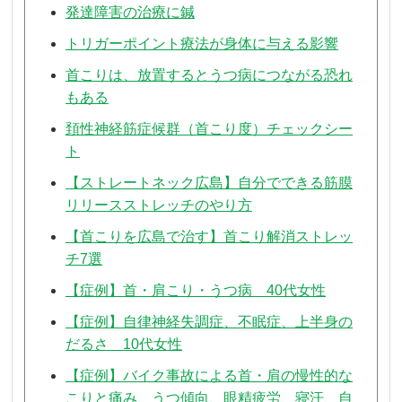
発達障害の治療に鍼
トリガーポイント療法が身体に与える影響
首こりは、放置するとうつ病につながる恐れ
もある
頚性神経筋症候群（首こり度）チェックシー
ト
【ストレートネック広島】自分でできる筋膜
リリースストレッチのやり方
【首こりを広島で治す】首こり解消ストレッ
チ7選
【症例】首・肩こり・うつ病 40代女性
【症例】自律神経失調症、不眠症、上半身の
だるさ 10代女性
【症例】バイク事故による首・肩の慢性的な
こりと痛み、うつ傾向、眼精疲労、寝汗、自