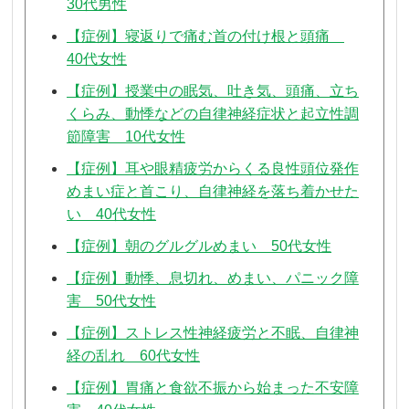
30代男性
【症例】寝返りで痛む首の付け根と頭痛
40代女性
【症例】授業中の眠気、吐き気、頭痛、立ち
くらみ、動悸などの自律神経症状と起立性調
節障害 10代女性
【症例】耳や眼精疲労からくる良性頭位発作
めまい症と首こり、自律神経を落ち着かせた
い 40代女性
【症例】朝のグルグルめまい 50代女性
【症例】動悸、息切れ、めまい、パニック障
害 50代女性
【症例】ストレス性神経疲労と不眠、自律神
経の乱れ 60代女性
【症例】胃痛と食欲不振から始まった不安障