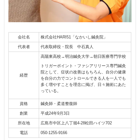
会社名
株式会社HARI51「なかいし鍼灸院」
代表者
代表取締役・院長 中石真人
高陽東高校→明治鍼灸大学→朝日医療専門学校
トリガーポイント・ファシアリリース専門鍼灸
院として、症状の改善はもちろん、自分の健康
経歴
を自分の力でコントロールできる人を一人でも
多く増やすことを理念に掲げ、日々施術にあた
っている。
資格
鍼灸師・柔道整復師
創業
平成24年9月3日
所在地
広島市中区上八丁堀4-28松田ハイツ702
電話
050-1255-9166