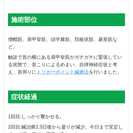
施術部位
僧帽筋、肩甲挙筋、頭半棘筋、頚板状筋、菱形筋な
ど。
触診で首の横にある肩甲挙筋がガチガチに緊張してい
る状態で、首こりによるめまい、自律神経症状と考
え、首周りに
トリガーポイント鍼療法
を行いました。
症状経過
1回目:しっかり響かせる。
2回目:鍼治療2.3日後から凝りが減少。今日まで安定し