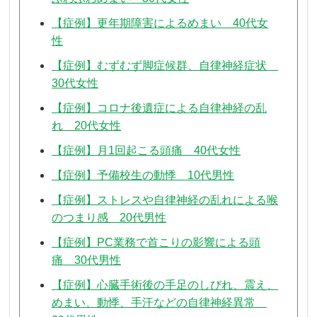
【症例】更年期障害によるめまい 40代女
性
【症例】むずむず脚症候群、自律神経症状
30代女性
【症例】コロナ後遺症による自律神経の乱
れ 20代女性
【症例】月1回起こる頭痛 40代女性
【症例】予備校生の動悸 10代男性
【症例】ストレスや自律神経の乱れによる喉
のつまり感 20代男性
【症例】PC業務で首こりの影響による頭
痛 30代男性
【症例】心臓手術後の手足のしびれ、震え、
めまい、動悸、手汗などの自律神経異常