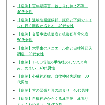
【症例】更年期障害、首こりに伴う不調
40代女性
【症例】過敏性腸症候群、腹痛と下痢でトイ
レに行く回数が増える 40代女性
【症例】交通事故後遺症と後縦靭帯骨化症
50代女性
【症例】大学生のメニエール病と自律神経失
調症 20代女性
【症例】TFCC損傷の手術後のしびれと痛
み、めまい 40代男性
【症例】心臓神経症、自律神経失調症 30
代男性
【症例】首の緊張と耳の詰まり 40代男性
【症例】自律神経からくる耳閉感、耳鳴り、
ふわふわめまい 30代女性