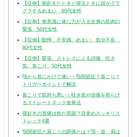
【症例】朝起きたときと寝るときに頭がグラ
グラするめまい 60代女性
【症例】無意識に体に力が入る全身の筋肉の
緊張 50代女性
【症例】動悸、不安感、めまい、気分不良
80代女性
【症例】緊張、ストレスによる頭痛、吐き
気、首こり 50代女性
顎から首にかけて痛い！顎関節症？首こり？
トリガーポイントで解説
首こりで気持ち悪い！吐き気や頭痛を和らげ
るストレートネック改善法
寝起きの首痛は枕が原因？目覚めスッキリス
トレッチ4選
顎関節症と肩こりの関係とは？顎・首・肩は