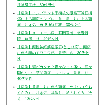
律神経症状 30代男性
【症例】インプラント手術後の眼窩下神経損
傷による顔面のシビレ、首・肩こりによる頭
痛、吐き気、自律神経症状 30代女性
【症例】メニエール病、耳閉塞感、低音難
聴、首肩こり 40代女性
【症例】頚性神経筋症候群(首こり病)、頭痛
に伴う額のモワモワ感、息苦しさ 30代女
性
【症例】顎がカクカク音がなって痛い、顎が
開かない、顎関節症、ストレス、首肩こり
40代男性
【症例】首肩こりに伴う頭痛、めまい（立ち
くらみ）、吐き気、耳鳴り、足のむくみ、冷
え 40代女性