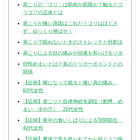
肩こりの「コリ」は筋肉か筋膜か？触るとゴ
リゴリの正体とは
肩こりが痛い原因はこれだ！コリはほぐさ
ず、ゆっくり伸ばせ！
肩こりで眠れないときのストレッチと対処法
肩こりによる目の痛みや頭痛を和らげるツボ
頚性めまいとは？首のトリガーポイントとの
関係
【症例】横になって眠ると痛い肩の痛み
60代女性
【症例】首こりと自律神経失調症（動悸、め
まい、冷や汗） 20代女性
【症例】夜中の食いしばりによる顎関節症
40代女性
【症例】整体で首を捻られてから続くうつ病