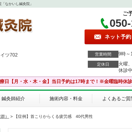
院「なかいし鍼灸院」
ご
050-
ネット予約
9時～
営業時間
イツ702
火曜
定休日
休診
療日【月・水・木・金】当日予約は17時まで！※金曜臨時休
鍼灸師紹介
施術内容・料金
よくあるご質
候群）
> 【症例】首こりからくる疲労感 40代男性