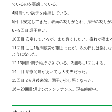
ているのを実感している。
4回目:いい調子を維持している。
5回目:安定してきた。表面の凝りがとれ、深部の凝り
6～9回目:調子良い。
10回目:安定しているが、まだ良くしたい。疲れが溜ま
11回目:ここ1週間疲労が溜まったが、次の日には楽に
ようになった。
12.13回目:調子維持できている。3週間に1回にする。
14回目:治療間隔があいても大丈夫だった。
15回目:2ヵ月後来院。調子が少し悪くなった。
16～20回目:月1でのメンテナンス。現在継続中。