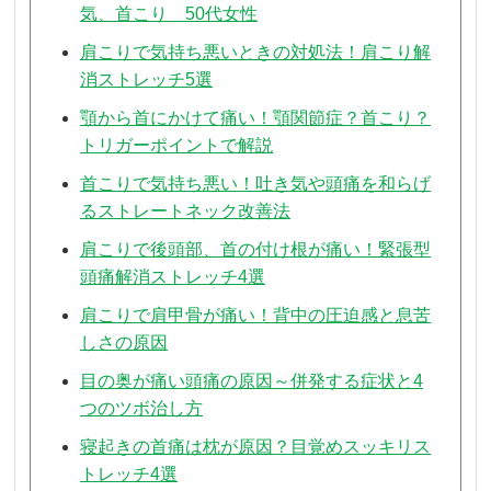
気、首こり 50代女性
肩こりで気持ち悪いときの対処法！肩こり解
消ストレッチ5選
顎から首にかけて痛い！顎関節症？首こり？
トリガーポイントで解説
首こりで気持ち悪い！吐き気や頭痛を和らげ
るストレートネック改善法
肩こりで後頭部、首の付け根が痛い！緊張型
頭痛解消ストレッチ4選
肩こりで肩甲骨が痛い！背中の圧迫感と息苦
しさの原因
目の奥が痛い頭痛の原因～併発する症状と4
つのツボ治し方
寝起きの首痛は枕が原因？目覚めスッキリス
トレッチ4選