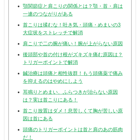
顎関節症と肩こりの関係とは？顎・首・肩は
一連のつながりがある
首こりは揉むな！吐き気・頭痛・めまいの3
大症状をストレッチで解消
肩こりで二の腕が痛い！腕が上がらない原因
後頭部や首の付け根がズキズキ痛む原因は？
トリガーポイントで解消
鍼治療は頭痛と相性抜群！もう頭痛薬で痛み
を抑えるのはやめにしよう
耳鳴りとめまい、ふらつきが治らない原因
は？実は首こりにある！
首こり放置はダメ！息苦しくて胸が苦しい原
因は首にある
頭痛のトリガーポイントは首と肩のあの筋肉
だ！