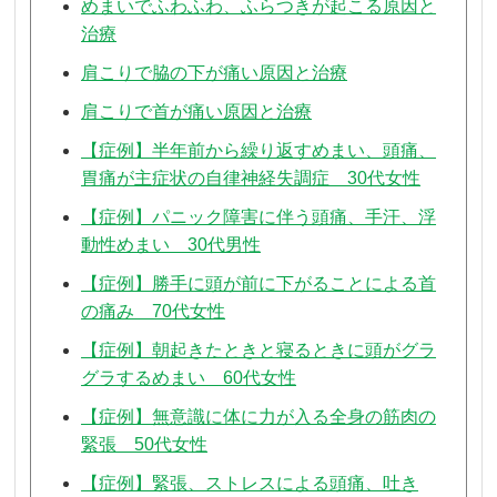
めまいでふわふわ、ふらつきが起こる原因と
治療
肩こりで脇の下が痛い原因と治療
肩こりで首が痛い原因と治療
【症例】半年前から繰り返すめまい、頭痛、
胃痛が主症状の自律神経失調症 30代女性
【症例】パニック障害に伴う頭痛、手汗、浮
動性めまい 30代男性
【症例】勝手に頭が前に下がることによる首
の痛み 70代女性
【症例】朝起きたときと寝るときに頭がグラ
グラするめまい 60代女性
【症例】無意識に体に力が入る全身の筋肉の
緊張 50代女性
【症例】緊張、ストレスによる頭痛、吐き