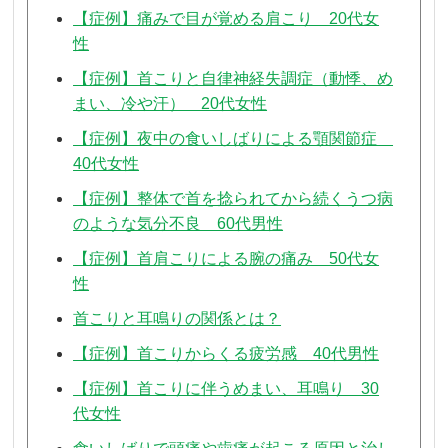
【症例】痛みで目が覚める肩こり 20代女
性
【症例】首こりと自律神経失調症（動悸、め
まい、冷や汗） 20代女性
【症例】夜中の食いしばりによる顎関節症
40代女性
【症例】整体で首を捻られてから続くうつ病
のような気分不良 60代男性
【症例】首肩こりによる腕の痛み 50代女
性
首こりと耳鳴りの関係とは？
【症例】首こりからくる疲労感 40代男性
【症例】首こりに伴うめまい、耳鳴り 30
代女性