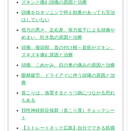
ズキンと痛む頭痛の原因と治療
頭痛をロキソニンで抑え効果があっても完治
はしていない
視力の悪さ、左右差、視力低下による頭痛や
めまい、吐き気の原因と治療
頭痛、後頭部、首の付け根～首筋がズキン、
ズキズキ痛む原因と治療
頭痛、こめかみ、目の奥の痛みの原因と治療
眼精疲労、ドライアイに伴う頭痛の原因と治
療
首こりは、放置するとうつ病につながる恐れ
もある
頚性神経筋症候群（首こり度）チェックシー
ト
【ストレートネック広島】自分でできる筋膜