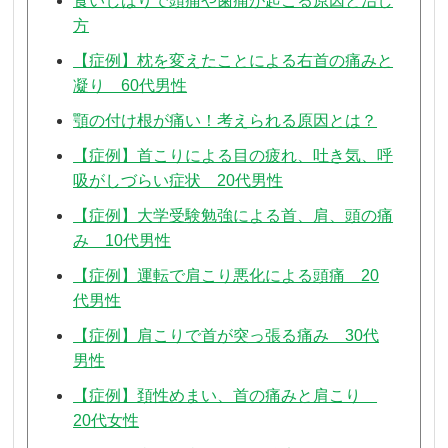
食いしばりで頭痛や歯痛が起こる原因と治し
方
【症例】枕を変えたことによる右首の痛みと
凝り 60代男性
顎の付け根が痛い！考えられる原因とは？
【症例】首こりによる目の疲れ、吐き気、呼
吸がしづらい症状 20代男性
【症例】大学受験勉強による首、肩、頭の痛
み 10代男性
【症例】運転で肩こり悪化による頭痛 20
代男性
【症例】肩こりで首が突っ張る痛み 30代
男性
【症例】頚性めまい、首の痛みと肩こり
20代女性