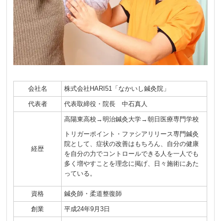
会社名
株式会社HARI51「なかいし鍼灸院」
代表者
代表取締役・院長 中石真人
高陽東高校→明治鍼灸大学→朝日医療専門学校
トリガーポイント・ファシアリリース専門鍼灸
院として、症状の改善はもちろん、自分の健康
経歴
を自分の力でコントロールできる人を一人でも
多く増やすことを理念に掲げ、日々施術にあた
っている。
資格
鍼灸師・柔道整復師
創業
平成24年9月3日