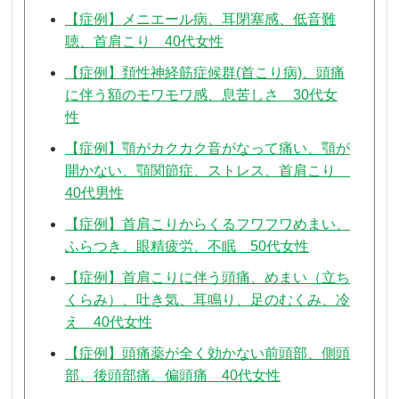
【症例】メニエール病、耳閉塞感、低音難
聴、首肩こり 40代女性
【症例】頚性神経筋症候群(首こり病)、頭痛
に伴う額のモワモワ感、息苦しさ 30代女
性
【症例】顎がカクカク音がなって痛い、顎が
開かない、顎関節症、ストレス、首肩こり
40代男性
【症例】首肩こりからくるフワフワめまい、
ふらつき、眼精疲労、不眠 50代女性
【症例】首肩こりに伴う頭痛、めまい（立ち
くらみ）、吐き気、耳鳴り、足のむくみ、冷
え 40代女性
【症例】頭痛薬が全く効かない前頭部、側頭
部、後頭部痛、偏頭痛 40代女性