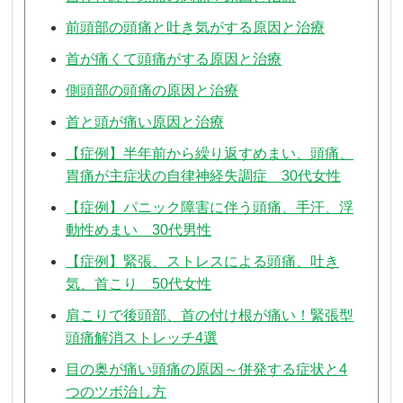
前頭部の頭痛と吐き気がする原因と治療
首が痛くて頭痛がする原因と治療
側頭部の頭痛の原因と治療
首と頭が痛い原因と治療
【症例】半年前から繰り返すめまい、頭痛、
胃痛が主症状の自律神経失調症 30代女性
【症例】パニック障害に伴う頭痛、手汗、浮
動性めまい 30代男性
【症例】緊張、ストレスによる頭痛、吐き
気、首こり 50代女性
肩こりで後頭部、首の付け根が痛い！緊張型
頭痛解消ストレッチ4選
目の奥が痛い頭痛の原因～併発する症状と4
つのツボ治し方