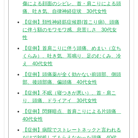
傷による顔面のシビレ、首・肩こりによる頭
痛、吐き気、自律神経症状 30代女性
【症例】頚性神経筋症候群(首こり病)、頭痛
に伴う額のモワモワ感、息苦しさ 30代女
性
【症例】首肩こりに伴う頭痛、めまい（立ち
くらみ）、吐き気、耳鳴り、足のむくみ、冷
え 40代女性
【症例】頭痛薬が全く効かない前頭部、側頭
部、後頭部痛、偏頭痛 40代女性
【症例】不眠（寝つきが悪い）、首・肩こ
り、頭痛、ドライアイ 30代女性
【症例】閃輝暗点、首肩こりによる片頭痛
40代女性
【症例】病院でストレートネックと言われる
だけで対処してもらえなかった頭痛 40代