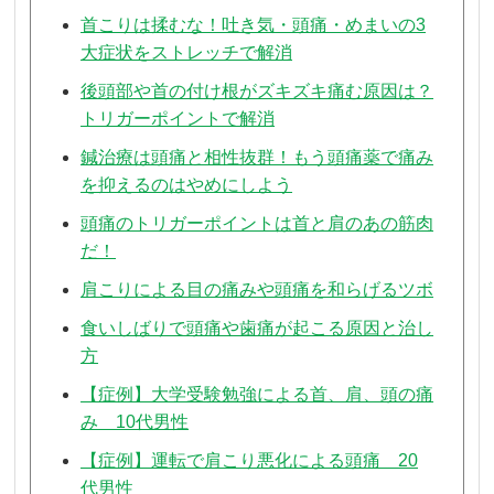
首こりは揉むな！吐き気・頭痛・めまいの3
大症状をストレッチで解消
後頭部や首の付け根がズキズキ痛む原因は？
トリガーポイントで解消
鍼治療は頭痛と相性抜群！もう頭痛薬で痛み
を抑えるのはやめにしよう
頭痛のトリガーポイントは首と肩のあの筋肉
だ！
肩こりによる目の痛みや頭痛を和らげるツボ
食いしばりで頭痛や歯痛が起こる原因と治し
方
【症例】大学受験勉強による首、肩、頭の痛
み 10代男性
【症例】運転で肩こり悪化による頭痛 20
代男性