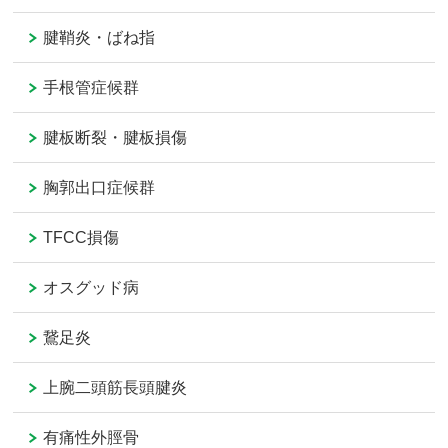
腱鞘炎・ばね指
手根管症候群
腱板断裂・腱板損傷
胸郭出口症候群
TFCC損傷
オスグッド病
鵞足炎
上腕二頭筋長頭腱炎
有痛性外脛骨