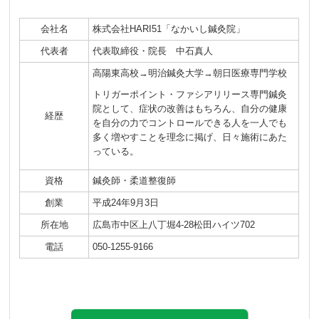
会社名
株式会社HARI51「なかいし鍼灸院」
代表者
代表取締役・院長 中石真人
高陽東高校→明治鍼灸大学→朝日医療専門学校
トリガーポイント・ファシアリリース専門鍼灸
院として、症状の改善はもちろん、自分の健康
経歴
を自分の力でコントロールできる人を一人でも
多く増やすことを理念に掲げ、日々施術にあた
っている。
資格
鍼灸師・柔道整復師
創業
平成24年9月3日
所在地
広島市中区上八丁堀4-28松田ハイツ702
電話
050-1255-9166