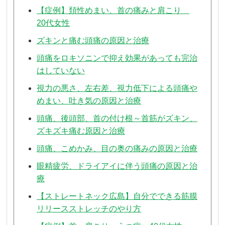
【症例】頚性めまい、首の痛みと肩こり
20代女性
ズキンと痛む頭痛の原因と治療
頭痛をロキソニンで抑え効果があっても完治
はしていない
視力の悪さ、左右差、視力低下による頭痛や
めまい、吐き気の原因と治療
頭痛、後頭部、首の付け根～首筋がズキン、
ズキズキ痛む原因と治療
頭痛、こめかみ、目の奥の痛みの原因と治療
眼精疲労、ドライアイに伴う頭痛の原因と治
療
【ストレートネック広島】自分でできる筋膜
リリースストレッチのやり方