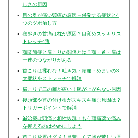
しさの原因
目の奥が痛い頭痛の原因～併発する症状と4
つのツボ治し方
寝起きの首痛は枕が原因？目覚めスッキリス
トレッチ4選
顎関節症と肩こりの関係とは？顎・首・肩は
一連のつながりがある
首こりは揉むな！吐き気・頭痛・めまいの3
大症状をストレッチで解消
肩こりで二の腕が痛い！腕が上がらない原因
後頭部や首の付け根がズキズキ痛む原因は？
トリガーポイントで解消
鍼治療は頭痛と相性抜群！もう頭痛薬で痛み
を抑えるのはやめにしよう
首こり放置はダメ！息苦しくて胸が苦しい原