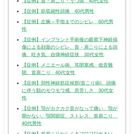
【症例】首・肩こり・うつ病 40代女性
【症例】筋収縮性頭痛 40代男性
【症例】左腕～手指までのシビレ 60代男
性
【症例】インプラント手術後の眼窩下神経損
傷による顔面のシビレ、首・肩こりによる頭
痛、吐き気、自律神経症状 30代女性
【症例】メニエール病、耳閉塞感、低音難
聴、首肩こり 40代女性
【症例】頚性神経筋症候群(首こり病)、頭痛
に伴う額のモワモワ感、息苦しさ 30代女
性
【症例】顎がカクカク音がなって痛い、顎が
開かない、顎関節症、ストレス、首肩こり
40代男性
【症例】首肩こりからくるフワフワめまい、