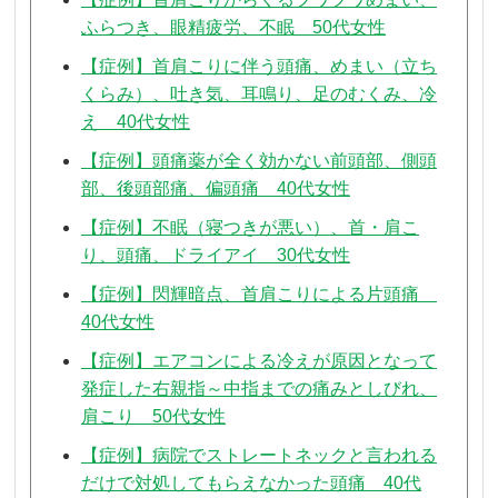
ふらつき、眼精疲労、不眠 50代女性
【症例】首肩こりに伴う頭痛、めまい（立ち
くらみ）、吐き気、耳鳴り、足のむくみ、冷
え 40代女性
【症例】頭痛薬が全く効かない前頭部、側頭
部、後頭部痛、偏頭痛 40代女性
【症例】不眠（寝つきが悪い）、首・肩こ
り、頭痛、ドライアイ 30代女性
【症例】閃輝暗点、首肩こりによる片頭痛
40代女性
【症例】エアコンによる冷えが原因となって
発症した右親指～中指までの痛みとしびれ、
肩こり 50代女性
【症例】病院でストレートネックと言われる
だけで対処してもらえなかった頭痛 40代