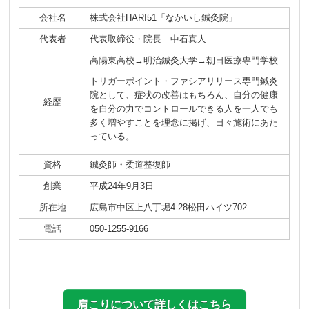
会社名
株式会社HARI51「なかいし鍼灸院」
代表者
代表取締役・院長 中石真人
高陽東高校→明治鍼灸大学→朝日医療専門学校
トリガーポイント・ファシアリリース専門鍼灸
院として、症状の改善はもちろん、自分の健康
経歴
を自分の力でコントロールできる人を一人でも
多く増やすことを理念に掲げ、日々施術にあた
っている。
資格
鍼灸師・柔道整復師
創業
平成24年9月3日
所在地
広島市中区上八丁堀4-28松田ハイツ702
電話
050-1255-9166
肩こりについて詳しくはこちら