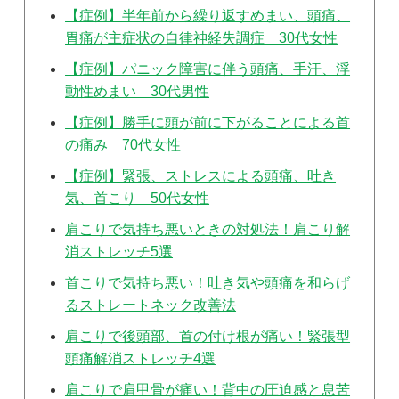
【症例】半年前から繰り返すめまい、頭痛、
胃痛が主症状の自律神経失調症 30代女性
【症例】パニック障害に伴う頭痛、手汗、浮
動性めまい 30代男性
【症例】勝手に頭が前に下がることによる首
の痛み 70代女性
【症例】緊張、ストレスによる頭痛、吐き
気、首こり 50代女性
肩こりで気持ち悪いときの対処法！肩こり解
消ストレッチ5選
首こりで気持ち悪い！吐き気や頭痛を和らげ
るストレートネック改善法
肩こりで後頭部、首の付け根が痛い！緊張型
頭痛解消ストレッチ4選
肩こりで肩甲骨が痛い！背中の圧迫感と息苦