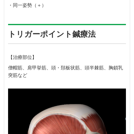
・同一姿勢（＋）
トリガーポイント鍼療法
【治療部位】
僧帽筋、肩甲挙筋、頭・頚板状筋、頭半棘筋、胸鎖乳
突筋など