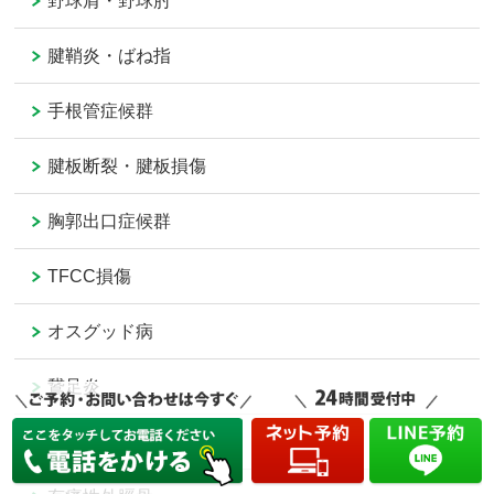
野球肩・野球肘
腱鞘炎・ばね指
手根管症候群
腱板断裂・腱板損傷
胸郭出口症候群
TFCC損傷
オスグッド病
鵞足炎
上腕二頭筋長頭腱炎