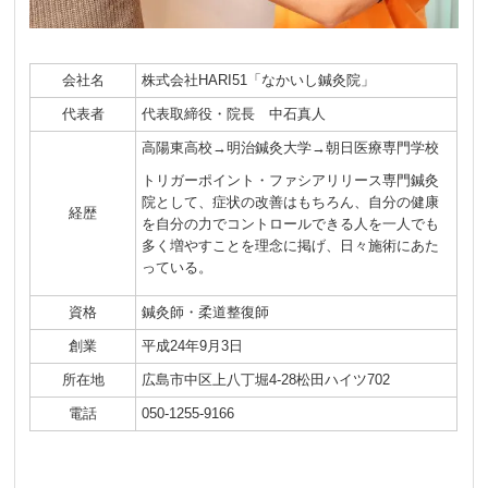
会社名
株式会社HARI51「なかいし鍼灸院」
代表者
代表取締役・院長 中石真人
高陽東高校→明治鍼灸大学→朝日医療専門学校
トリガーポイント・ファシアリリース専門鍼灸
院として、症状の改善はもちろん、自分の健康
経歴
を自分の力でコントロールできる人を一人でも
多く増やすことを理念に掲げ、日々施術にあた
っている。
資格
鍼灸師・柔道整復師
創業
平成24年9月3日
所在地
広島市中区上八丁堀4-28松田ハイツ702
電話
050-1255-9166