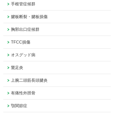
手根管症候群
腱板断裂・腱板損傷
胸郭出口症候群
TFCC損傷
オスグッド病
鵞足炎
上腕二頭筋長頭腱炎
有痛性外脛骨
顎関節症