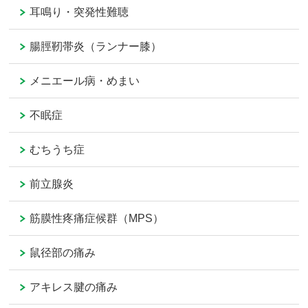
耳鳴り・突発性難聴
腸脛靭帯炎（ランナー膝）
メニエール病・めまい
不眠症
むちうち症
前立腺炎
筋膜性疼痛症候群（MPS）
鼠径部の痛み
アキレス腱の痛み