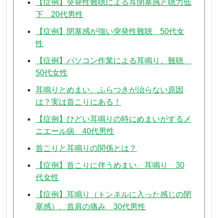
【症例】突発性難聴による耳閉塞感と聴力低
下 20代男性
【症例】閉塞感が強い突発性難聴 50代女
性
【症例】パソコン作業による耳鳴り、難聴
50代女性
耳鳴りとめまい、ふらつきが治らない原因
は？実は首こりにある！
【症例】ひどい耳鳴りの時にめまいがするメ
ニエール病 40代男性
首こりと耳鳴りの関係とは？
【症例】首こりに伴うめまい、耳鳴り 30
代女性
【症例】耳鳴り（トンネルに入った感じの閉
塞感）、首肩の痛み 30代男性