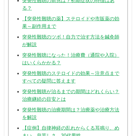
突発性難聴の前兆は？初期症状の特徴はあ
る？
【突発性難聴の薬】ステロイドや市販薬の効
果～副作用まで
突発性難聴のツボ！自力で治す方法を鍼灸師
が解説
突発性難聴になった！治療費（通院や入院）
はいくらかかる？
突発性難聴のステロイドの効果～注意点まで
すべての疑問に答えます
突発性難聴が治るまでの期間はどれくらい？
治療継続の目安とは
突発性難聴の治療期間は？治療薬や治療方法
を解説
【症例】自律神経の乱れからくる耳鳴り、め
まい、息苦しさ 30代男性