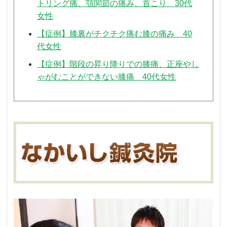
トリング痛、顎関節の痛み、首こり 30代
女性
【症例】膝裏がチクチク痛む膝の痛み 40
代女性
【症例】階段の昇り降りでの膝痛、正座やし
ゃがむことができない膝痛 40代女性