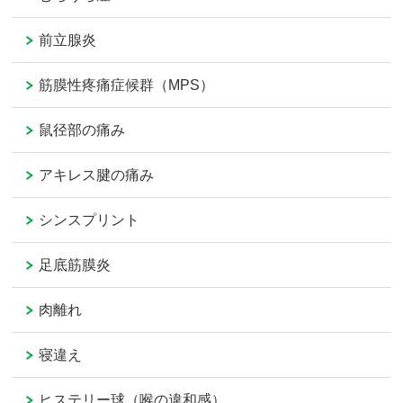
前立腺炎
筋膜性疼痛症候群（MPS）
鼠径部の痛み
アキレス腱の痛み
シンスプリント
足底筋膜炎
肉離れ
寝違え
ヒステリー球（喉の違和感）