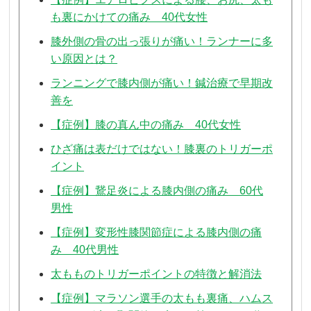
も裏にかけての痛み 40代女性
膝外側の骨の出っ張りが痛い！ランナーに多
い原因とは？
ランニングで膝内側が痛い！鍼治療で早期改
善を
【症例】膝の真ん中の痛み 40代女性
ひざ痛は表だけではない！膝裏のトリガーポ
イント
【症例】鵞足炎による膝内側の痛み 60代
男性
【症例】変形性膝関節症による膝内側の痛
み 40代男性
太もものトリガーポイントの特徴と解消法
【症例】マラソン選手の太もも裏痛、ハムス