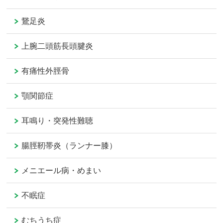
鵞足炎
上腕二頭筋長頭腱炎
有痛性外脛骨
顎関節症
耳鳴り・突発性難聴
腸脛靭帯炎（ランナー膝）
メニエール病・めまい
不眠症
むちうち症