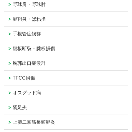
野球肩・野球肘
腱鞘炎・ばね指
手根管症候群
腱板断裂・腱板損傷
胸郭出口症候群
TFCC損傷
オスグッド病
鵞足炎
上腕二頭筋長頭腱炎