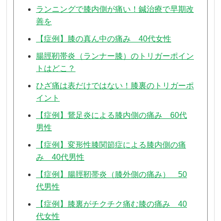
ランニングで膝内側が痛い！鍼治療で早期改
善を
【症例】膝の真ん中の痛み 40代女性
腸脛靭帯炎（ランナー膝）のトリガーポイン
トはどこ？
ひざ痛は表だけではない！膝裏のトリガーポ
イント
【症例】鵞足炎による膝内側の痛み 60代
男性
【症例】変形性膝関節症による膝内側の痛
み 40代男性
【症例】腸脛靭帯炎（膝外側の痛み） 50
代男性
【症例】膝裏がチクチク痛む膝の痛み 40
代女性