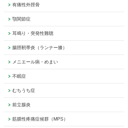
有痛性外脛骨
顎関節症
耳鳴り・突発性難聴
腸脛靭帯炎（ランナー膝）
メニエール病・めまい
不眠症
むちうち症
前立腺炎
筋膜性疼痛症候群（MPS）