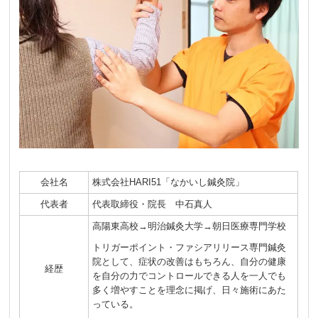
会社名
株式会社HARI51「なかいし鍼灸院」
代表者
代表取締役・院長 中石真人
高陽東高校→明治鍼灸大学→朝日医療専門学校
トリガーポイント・ファシアリリース専門鍼灸
院として、症状の改善はもちろん、自分の健康
経歴
を自分の力でコントロールできる人を一人でも
多く増やすことを理念に掲げ、日々施術にあた
っている。