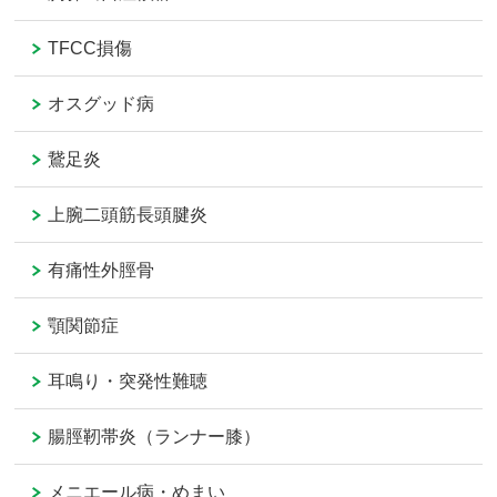
TFCC損傷
オスグッド病
鵞足炎
上腕二頭筋長頭腱炎
有痛性外脛骨
顎関節症
耳鳴り・突発性難聴
腸脛靭帯炎（ランナー膝）
メニエール病・めまい