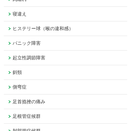
寝違え
ヒステリー球（喉の違和感）
パニック障害
起立性調節障害
斜頸
側弯症
足首捻挫の痛み
足根管症候群
肘部管症候群