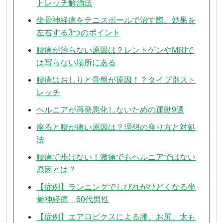
トレッチ解消法
坐骨神経痛をテニスボールで治す際、効果を
左右する3つのポイント
腰痛が治らない原因は？レントゲンやMRIで
は写らない場所にある
腰痛はおしりと骨盤が原因！？タイプ別スト
レッチ
ヘルニアが再発悪化しないための運動9選
座ると腰が痛い原因は？理想の座り方と対処
法
腰痛で歩けない！激痛でもヘルニアではない
原因とは？
【症例】ランニングでしびれがひどくなる坐
骨神経痛 60代男性
【症例】エアロビクスによる腰、お尻、太も