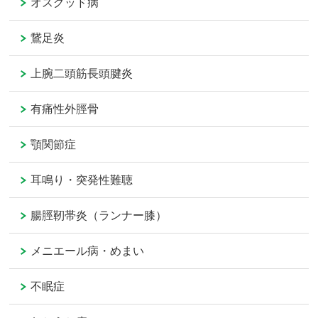
オスグッド病
鵞足炎
上腕二頭筋長頭腱炎
有痛性外脛骨
顎関節症
耳鳴り・突発性難聴
腸脛靭帯炎（ランナー膝）
メニエール病・めまい
不眠症