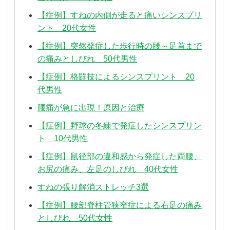
【症例】すねの内側が走ると痛いシンスプリ
ント 20代女性
【症例】突然発症した歩行時の腰～足首まで
の痛みとしびれ 50代男性
【症例】格闘技によるシンスプリント 20
代男性
腰痛が急に出現！原因と治療
【症例】野球の冬練で発症したシンスプリン
ト 10代男性
【症例】鼠径部の違和感から発症した両腰、
お尻の痛み、左足のしびれ 40代女性
すねの張り解消ストレッチ3選
【症例】腰部脊柱管狭窄症による右足の痛み
としびれ 50代女性