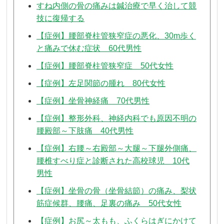
すね内側の骨の痛みは鍼治療で早く治して競
技に復帰する
【症例】腰部脊柱管狭窄症の悪化、30m歩く
と痛みで休む症状 60代男性
【症例】腰部脊柱管狭窄症 50代女性
【症例】左足関節の腫れ 80代女性
【症例】坐骨神経痛 70代男性
【症例】整形外科、神経内科でも原因不明の
腰殿部～下肢痛 40代男性
【症例】右腰～右殿部～大腿～下腿外側痛、
腰椎すべり症と診断された高校球児 10代
男性
【症例】坐骨の骨（坐骨結節）の痛み、梨状
筋症候群、腰痛、足裏の痛み 50代女性
【症例】お尻～太もも、ふくらはぎにかけて