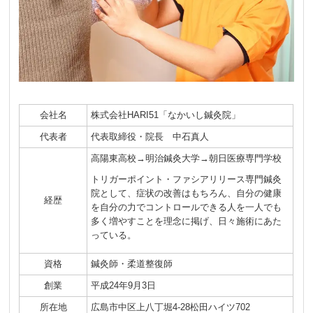
会社名
株式会社HARI51「なかいし鍼灸院」
代表者
代表取締役・院長 中石真人
高陽東高校→明治鍼灸大学→朝日医療専門学校
トリガーポイント・ファシアリリース専門鍼灸
院として、症状の改善はもちろん、自分の健康
経歴
を自分の力でコントロールできる人を一人でも
多く増やすことを理念に掲げ、日々施術にあた
っている。
資格
鍼灸師・柔道整復師
創業
平成24年9月3日
所在地
広島市中区上八丁堀4-28松田ハイツ702