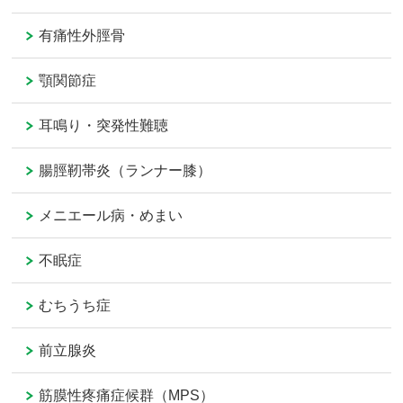
有痛性外脛骨
顎関節症
耳鳴り・突発性難聴
腸脛靭帯炎（ランナー膝）
メニエール病・めまい
不眠症
むちうち症
前立腺炎
筋膜性疼痛症候群（MPS）