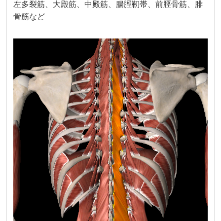
左多裂筋、大殿筋、中殿筋、腸脛靭帯、前脛骨筋、腓
骨筋など