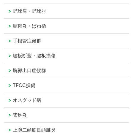
野球肩・野球肘
腱鞘炎・ばね指
手根管症候群
腱板断裂・腱板損傷
胸郭出口症候群
TFCC損傷
オスグッド病
鵞足炎
上腕二頭筋長頭腱炎