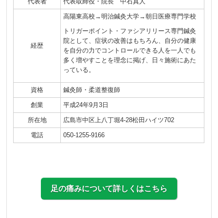
代表者
代表取締役・院長 中石真人
高陽東高校→明治鍼灸大学→朝日医療専門学校
トリガーポイント・ファシアリリース専門鍼灸
院として、症状の改善はもちろん、自分の健康
経歴
を自分の力でコントロールできる人を一人でも
多く増やすことを理念に掲げ、日々施術にあた
っている。
資格
鍼灸師・柔道整復師
創業
平成24年9月3日
所在地
広島市中区上八丁堀4-28松田ハイツ702
電話
050-1255-9166
足の痛みについて詳しくはこちら