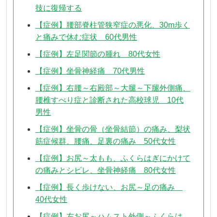
技に復帰する
【症例】腰部脊柱管狭窄症の悪化、30m歩く
と痛みで休む症状 60代男性
【症例】左足関節の腫れ 80代女性
【症例】坐骨神経痛 70代男性
【症例】右腰～右殿部～大腿～下腿外側痛、
腰椎すべり症と診断された高校球児 10代
男性
【症例】坐骨の骨（坐骨結節）の痛み、梨状
筋症候群、腰痛、足裏の痛み 50代女性
【症例】お尻～太もも、ふくらはぎにかけて
の痛みとシビレ、坐骨神経痛 80代女性
【症例】長く歩けない、お尻～足の痛み
40代女性
【症例】左お尻～ハムスト外側～ふくらは