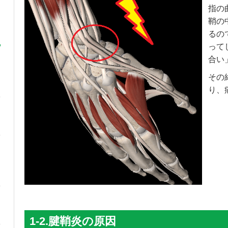
指の
鞘の
るの
って
合い
その
り、
1-2.腱鞘炎の原因