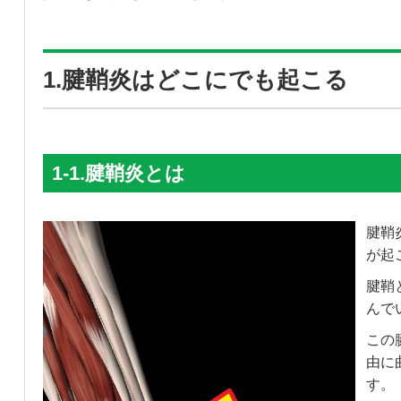
1.腱鞘炎はどこにでも起こる
1-1.腱鞘炎とは
腱鞘
が起
腱鞘
んで
この
由に
す。