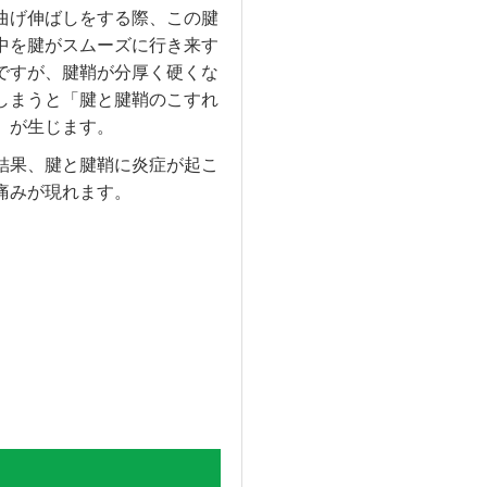
曲げ伸ばしをする際、この腱
中を腱がスムーズに行き来す
ですが、腱鞘が分厚く硬くな
しまうと「腱と腱鞘のこすれ
」が生じます。
結果、腱と腱鞘に炎症が起こ
痛みが現れます。