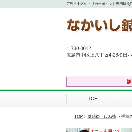
広島市中区のトリガーポイント専門鍼灸
〒730-0012
広島市中区上八丁堀4-28松田ハ
診
TOP
TOP
>
腱鞘炎・ばね指
> 手