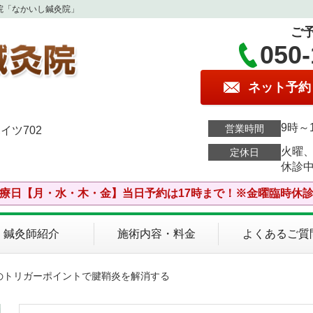
院「なかいし鍼灸院」
ご
050-
ネット予約
9時～
営業時間
イツ702
火曜
定休日
休診
療日【月・水・木・金】当日予約は17時まで！※金曜臨時休
鍼灸師紹介
施術内容・料金
よくあるご質
首のトリガーポイントで腱鞘炎を解消する