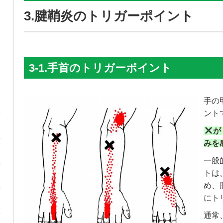
3.腱鞘炎のトリガーポイント
3-1.手首のトリガーポイント
手の
ント
が
みを
一般
トは
め、
にト
通常