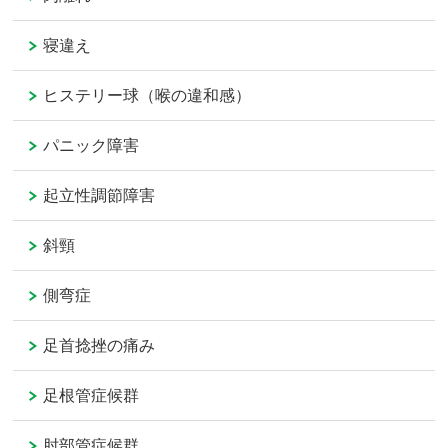
寝違え
ヒステリー球（喉の違和感）
パニック障害
起立性調節障害
斜頸
側弯症
足首捻挫の痛み
足根管症候群
肘部管症候群