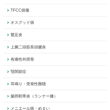
TFCC損傷
オスグッド病
鵞足炎
上腕二頭筋長頭腱炎
有痛性外脛骨
顎関節症
耳鳴り・突発性難聴
腸脛靭帯炎（ランナー膝）
メニエール病・めまい