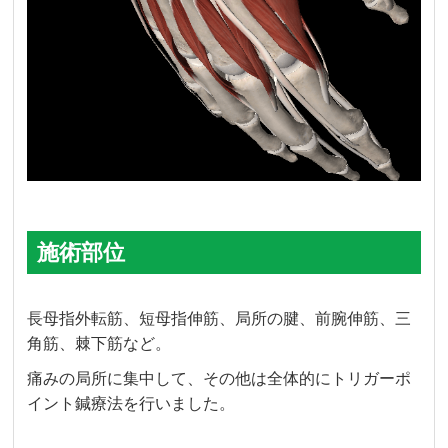
施術部位
長母指外転筋、短母指伸筋、局所の腱、前腕伸筋、三
角筋、棘下筋など。
痛みの局所に集中して、その他は全体的にトリガーポ
イント鍼療法を行いました。