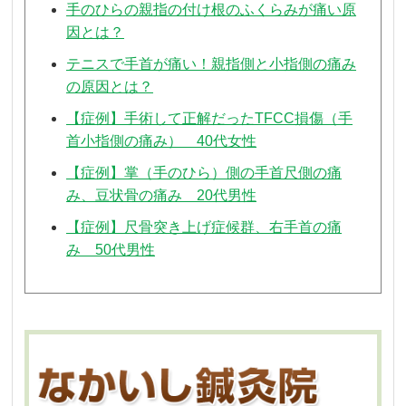
手のひらの親指の付け根のふくらみが痛い原
因とは？
テニスで手首が痛い！親指側と小指側の痛み
の原因とは？
【症例】手術して正解だったTFCC損傷（手
首小指側の痛み） 40代女性
【症例】掌（手のひら）側の手首尺側の痛
み、豆状骨の痛み 20代男性
【症例】尺骨突き上げ症候群、右手首の痛
み 50代男性