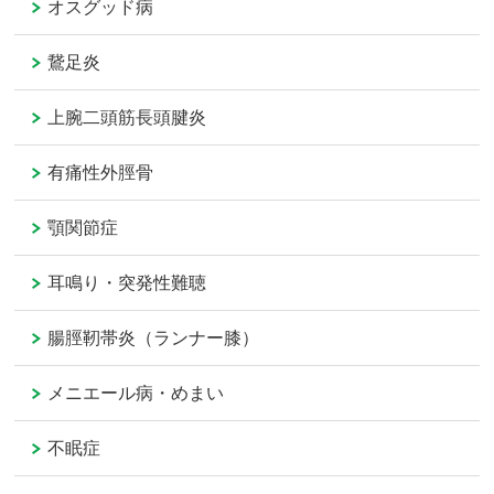
オスグッド病
鵞足炎
上腕二頭筋長頭腱炎
有痛性外脛骨
顎関節症
耳鳴り・突発性難聴
腸脛靭帯炎（ランナー膝）
メニエール病・めまい
不眠症