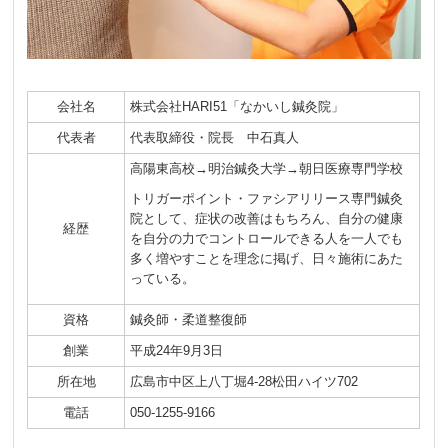
会社名
株式会社HARI51「なかいし鍼灸院」
代表者
代表取締役・院長 中石真人
高陽東高校→明治鍼灸大学→朝日医療専門学校
トリガーポイント・ファシアリリース専門鍼灸
院として、症状の改善はもちろん、自分の健康
経歴
を自分の力でコントロールできる人を一人でも
多く増やすことを理念に掲げ、日々施術にあた
っている。
資格
鍼灸師・柔道整復師
創業
平成24年9月3日
所在地
広島市中区上八丁堀4-28松田ハイツ702
電話
050-1255-9166