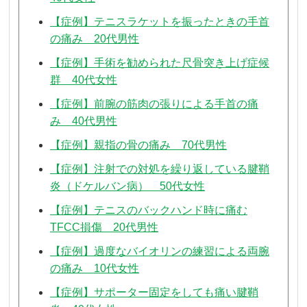
【症例】テニスラケットを振ったときの手首
の痛み 20代男性
【症例】手術を勧められた尺骨突き上げ症候
群 40代女性
【症例】前腕の筋肉の張りによる手首の痛
み 40代男性
【症例】親指の骨の痛み 70代男性
【症例】注射での対処を繰り返している腱鞘
炎（ドケルバン病） 50代女性
【症例】テニスのバックハンド時に痛む
TFCC損傷 20代男性
【症例】過度なバイオリンの練習による両腕
の痛み 10代女性
【症例】サポーター固定をしても痛い腱鞘