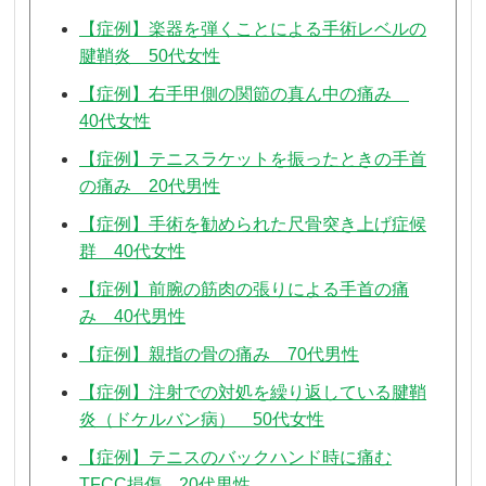
【症例】楽器を弾くことによる手術レベルの
腱鞘炎 50代女性
【症例】右手甲側の関節の真ん中の痛み
40代女性
【症例】テニスラケットを振ったときの手首
の痛み 20代男性
【症例】手術を勧められた尺骨突き上げ症候
群 40代女性
【症例】前腕の筋肉の張りによる手首の痛
み 40代男性
【症例】親指の骨の痛み 70代男性
【症例】注射での対処を繰り返している腱鞘
炎（ドケルバン病） 50代女性
【症例】テニスのバックハンド時に痛む
TFCC損傷 20代男性