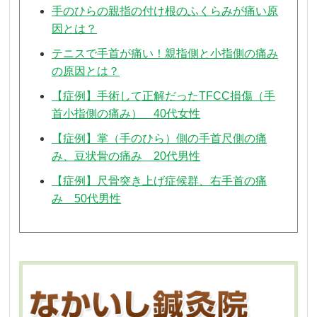
手のひらの親指の付け根のふくらみが痛い原
因とは？
テニスで手首が痛い！親指側と小指側の痛み
の原因とは？
【症例】手術して正解だったTFCC損傷（手
首小指側の痛み） 40代女性
【症例】掌（手のひら）側の手首尺側の痛
み、豆状骨の痛み 20代男性
【症例】尺骨突き上げ症候群、右手首の痛
み 50代男性