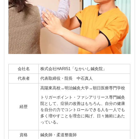
会社名
株式会社HARI51「なかいし鍼灸院」
代表者
代表取締役・院長 中石真人
高陽東高校→明治鍼灸大学→朝日医療専門学校
トリガーポイント・ファシアリリース専門鍼灸
院として、症状の改善はもちろん、自分の健康
経歴
を自分の力でコントロールできる人を一人でも
多く増やすことを理念に掲げ、日々施術にあた
っている。
資格
鍼灸師・柔道整復師