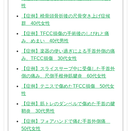
性
【症例】橈骨頭骨折後の尺骨突き上げ症候
群 40代女性
【症例】TFCC損傷の手術後のしびれと痛
み、めまい 40代男性
【症例】楽器の使い過ぎによる手首外側の痛
み、TFCC損傷 30代女性
【症例】スライスサーブ中に受傷した手首外
側の痛み、尺側手根伸筋腱炎 60代女性
【症例】テニスで傷めたTFCC損傷 50代女
性
【症例】筋トレのダンベルで傷めた手首の腱
鞘炎 30代男性
【症例】フォアハンドで痛む手首外側痛
50代女性