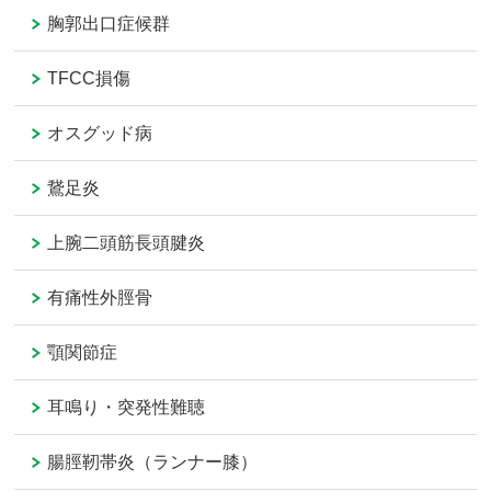
胸郭出口症候群
TFCC損傷
オスグッド病
鵞足炎
上腕二頭筋長頭腱炎
有痛性外脛骨
顎関節症
耳鳴り・突発性難聴
腸脛靭帯炎（ランナー膝）