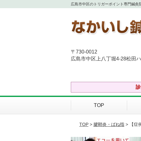
広島市中区のトリガーポイント専門鍼灸
〒730-0012
広島市中区上八丁堀4-28松田ハ
診
TOP
TOP
>
腱鞘炎・ばね指
> 【症