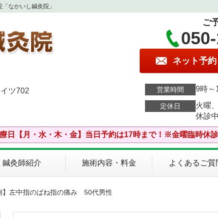
院「なかいし鍼灸院」
ご
050-
ネット予約
9時～
営業時間
イツ702
火曜
定休日
休診
療日【月・水・木・金】当日予約は17時まで！※金曜臨時休
鍼灸師紹介
施術内容・料金
よくあるご質
例】左中指のばね指の痛み 50代男性