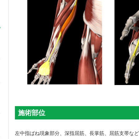
施術部位
左中指ばね現象部分、深指屈筋、長掌筋、屈筋支帯など