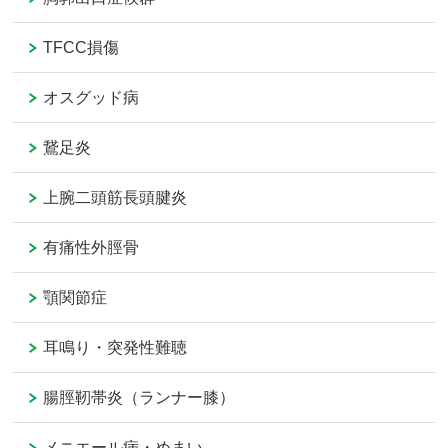
TFCC損傷
オスグッド病
鵞足炎
上腕二頭筋長頭腱炎
有痛性外脛骨
顎関節症
耳鳴り・突発性難聴
腸脛靭帯炎（ランナー膝）
メニエール病・めまい