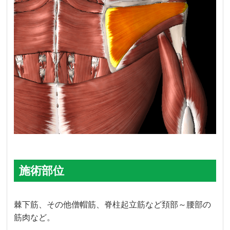
施術部位
棘下筋、その他僧帽筋、脊柱起立筋など頚部～腰部の
筋肉など。