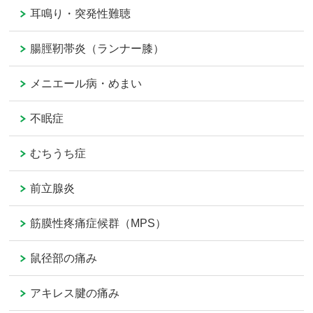
耳鳴り・突発性難聴
腸脛靭帯炎（ランナー膝）
メニエール病・めまい
不眠症
むちうち症
前立腺炎
筋膜性疼痛症候群（MPS）
鼠径部の痛み
アキレス腱の痛み