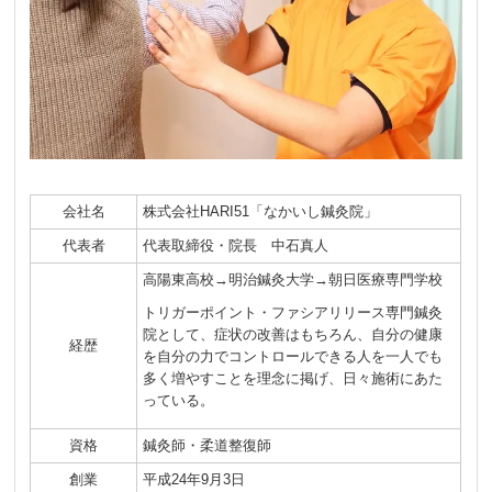
会社名
株式会社HARI51「なかいし鍼灸院」
代表者
代表取締役・院長 中石真人
高陽東高校→明治鍼灸大学→朝日医療専門学校
トリガーポイント・ファシアリリース専門鍼灸
院として、症状の改善はもちろん、自分の健康
経歴
を自分の力でコントロールできる人を一人でも
多く増やすことを理念に掲げ、日々施術にあた
っている。
資格
鍼灸師・柔道整復師
創業
平成24年9月3日