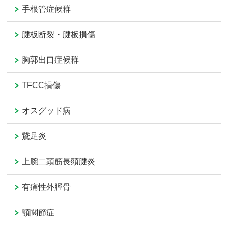
手根管症候群
腱板断裂・腱板損傷
胸郭出口症候群
TFCC損傷
オスグッド病
鵞足炎
上腕二頭筋長頭腱炎
有痛性外脛骨
顎関節症