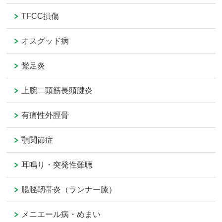
TFCC損傷
オスグッド病
鵞足炎
上腕二頭筋長頭腱炎
有痛性外脛骨
顎関節症
耳鳴り・突発性難聴
腸脛靭帯炎（ランナー膝）
メニエール病・めまい